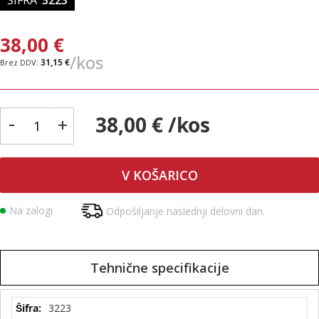
38,00 €
/kos
31,15 €
-
38,00 € /kos
+
V KOŠARICO
Na zalogi
Odpošiljanje naslednji delovni dan.
Tehnične specifikacije
Tehnične
3223
specifikacije