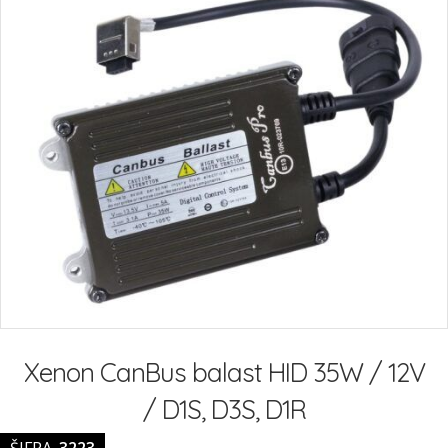
Preskoči
na
Xenon CanBus balast HID 35W / 12V
začetek
galerije
/ D1S, D3S, D1R
slik
ŠIFRA
3223