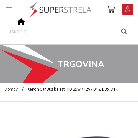
Preskoči
Košarica
na
vsebino
TRGOVINA
Domov
Xenon CanBus balast HID 35W / 12V / D1S, D3S, D1R
Preskoči
na
konec
galerije
slik