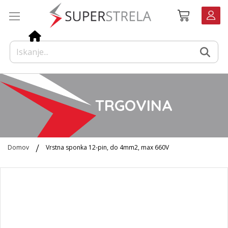
Preskoči
Košarica
na
vsebino
TRGOVINA
Domov
Vrstna sponka 12-pin, do 4mm2, max 660V
Preskoči
na
konec
galerije
slik