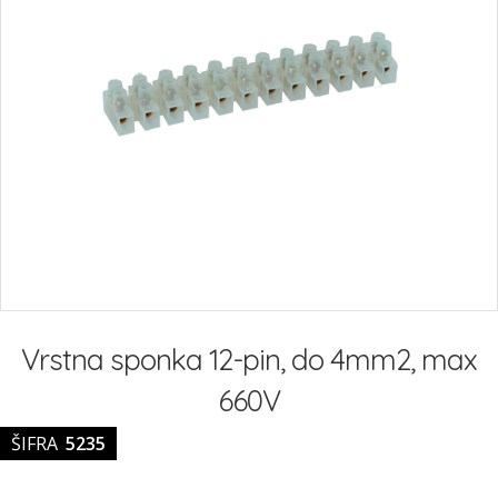
Preskoči
na
Vrstna sponka 12-pin, do 4mm2, max
začetek
galerije
660V
slik
ŠIFRA
5235