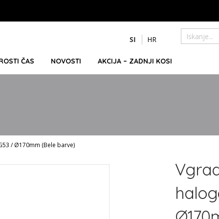
Preskoči
SI
HR
na
Iskanje
vsebino
PROSTI ČAS
NOVOSTI
AKCIJA – ZADNJI KOSI
 G53 / Ø170mm (Bele barve)
Vgrad
halog
Ø170m