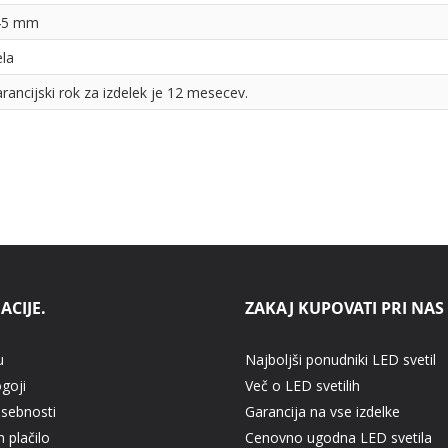
45 mm
la
rancijski rok za izdelek je 12 mesecev.
ACIJE.
ZAKAJ KUPOVATI PRI NAS
u
Najboljši ponudniki LED svetil
ogoji
Več o LED svetilih
asebnosti
Garancija na vse izdelke
 plačilo
Cenovno ugodna LED svetila