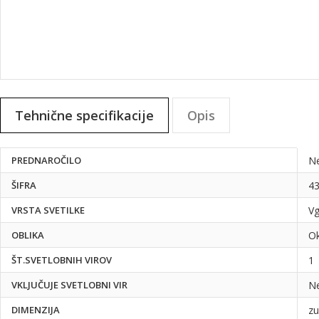
Preskoči
na
Tehnične specifikacije
Opis
začetek
galerije
slik
Tehnične
PREDNAROČILO
N
specifikacije
ŠIFRA
4
VRSTA SVETILKE
V
OBLIKA
Ok
ŠT.SVETLOBNIH VIROV
1
VKLJUČUJE SVETLOBNI VIR
N
DIMENZIJA
zu