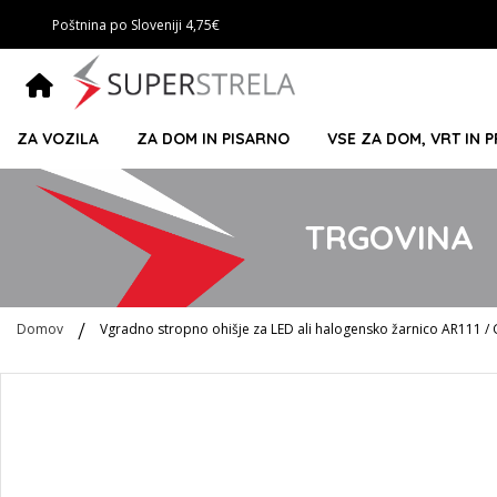
Poštnina po Sloveniji 4,75€
ZA VOZILA
ZA DOM IN PISARNO
VSE ZA DOM, VRT IN 
TRGOVINA
Domov
Vgradno stropno ohišje za LED ali halogensko žarnico AR111 /
Preskoči
na
konec
galerije
slik