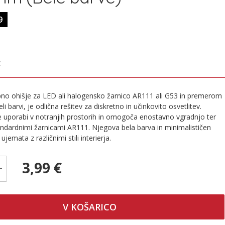
9
€
no ohišje za LED ali halogensko žarnico AR111 ali G53 in premerom
 barvi, je odlična rešitev za diskretno in učinkovito osvetlitev.
uporabi v notranjih prostorih in omogoča enostavno vgradnjo ter
ndardnimi žarnicami AR111. Njegova bela barva in minimalističen
ujemata z različnimi stili interierja.
3,99 €
+
V KOŠARICO