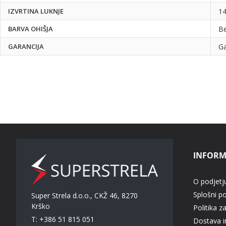
IZVRTINA LUKNJE
1
BARVA OHIŠJA
Be
GARANCIJA
Ga
INFORM
O podjetj
Splošni p
Super Strela d.o.o., CKŽ 46, 8270
Krško
Politika z
T: +386 51 815 051
Dostava in