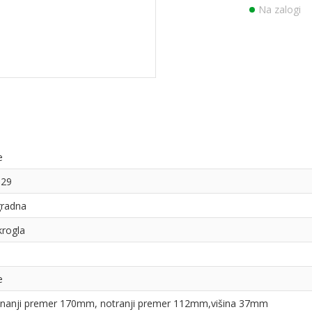
Na zalogi
e
329
gradna
rogla
e
nanji premer 170mm, notranji premer 112mm,višina 37mm