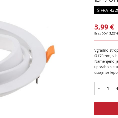
ŠIFRA
432
3,99 €
3,27 
Vgradno strop
Ø170mm, v beli
Namenjeno je 
uporabo s sta
dizajn se lepo 
-