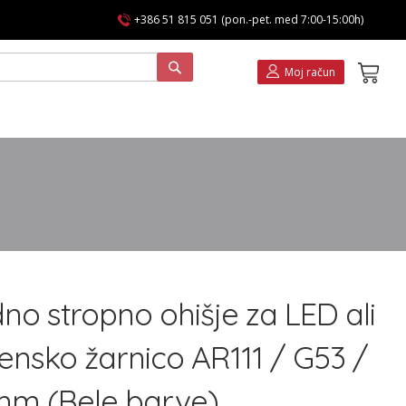
+386 51 815 051 (pon.-pet. med 7:00-15:00h)
Koša
Moj račun
no stropno ohišje za LED ali
ensko žarnico AR111 / G53 /
m (Bele barve)