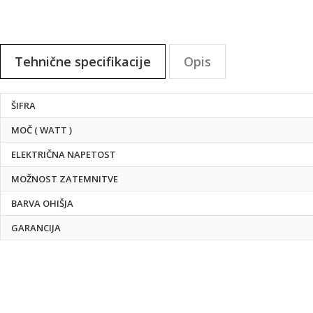
na
začetek
galerije
slik
Tehnične specifikacije
Opis
Tehnične
ŠIFRA
specifikacije
MOČ ( WATT )
ELEKTRIČNA NAPETOST
MOŽNOST ZATEMNITVE
BARVA OHIŠJA
GARANCIJA