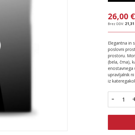
26,00 
21,31
Elegantna in
poslovni pros
prostoru. Mont
(bela, črna), 
enostavnega up
upravljalnik n
iz kateregakol
-