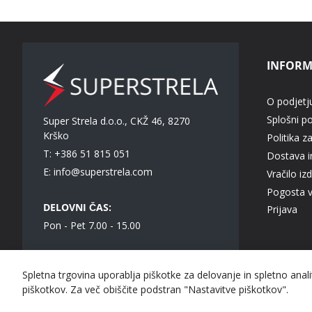
INFORM
O podjetj
Splošni p
Super Strela d.o.o., CKŽ 46, 8270
Krško
Politika z
T: +386 51 815 051
Dostava in
E:
info@superstrela.com
Vračilo iz
Pogosta 
DELOVNI ČAS:
Prijava
Pon - Pet 7.00 - 15.00
Spletna trgovina uporablja piškotke za delovanje in spletno anal
Super Strela d.o.o. © 2023 Vse pravice pridržane.
piškotkov. Za več obiščite podstran "Nastavitve piškotkov".