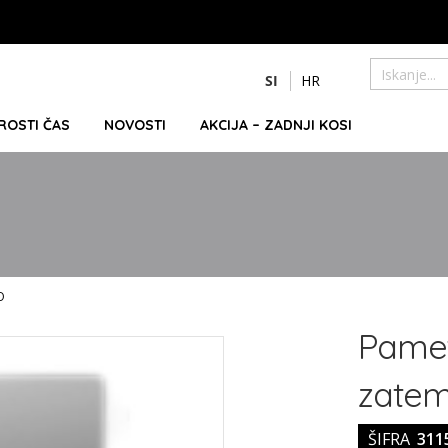
Preskoči
SI
HR
na
Iskanje
vsebino
PROSTI ČAS
NOVOSTI
AKCIJA – ZADNJI KOSI
O
Pametn
zatem
ŠIFRA
311