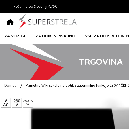
Poštnina po Sloveniji 4,75€
ZA VOZILA
ZA DOM IN PISARNO
VSE ZA DOM, VRT IN 
TRGOVINA
Domov
Pametno WiFi stikalo na dotik z zatemnilno funkcijo 230V / ČRN
Preskoči
>500W
W
na
konec
galerije
slik