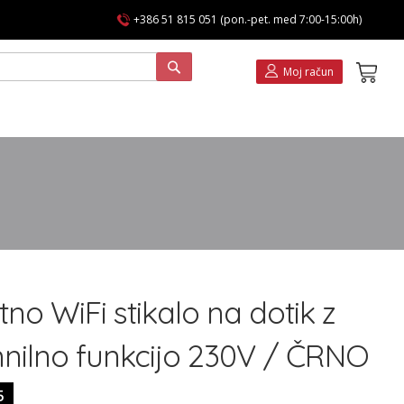
+386 51 815 051 (pon.-pet. med 7:00-15:00h)
Koša
Moj račun
o WiFi stikalo na dotik z
nilno funkcijo 230V / ČRNO
5