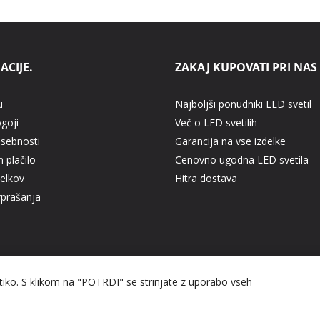
ACIJE.
ZAKAJ KUPOVATI PRI NAS
u
Najboljši ponudniki LED svetil
ogoji
Več o LED svetilih
asebnosti
Garancija na vse izdelke
 plačilo
Cenovno ugodna LED svetila
delkov
Hitra dostava
vprašanja
itiko. S klikom na "POTRDI" se strinjate z uporabo vseh