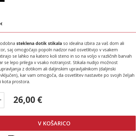
€
 €
 sodobna
steklena dotik stikala
so idealna izbira za vaš dom ali
tor, saj omogočajo popoln nadzor nad osvetlitvijo v vsakem
irajo se lahko na katero koli steno in so na voljo v različnih barvah
kar se lepo prilega v vsako notranjost. Stikala nudijo možnost
ravljanja z dotikom ali daljinskim upravljalnikom (daljinski
i vključen), kar vam omogoča, da osvetlitev nastavite po svojih željah
i kota prostora.
26,00 €
+
V KOŠARICO