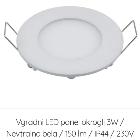
Preskoči
na
Vgradni LED panel okrogli 3W /
začetek
galerije
Nevtralno bela / 150 lm / IP44 / 230V
slik