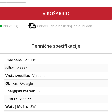
V KOŠARICO
Na zalogi
Odpošiljanje naslednji delovni dan.
Tehnične specifikacije
Tehnične
Ne
specifikacije
23337
Vgradna
Okrogla
G
709966
3W