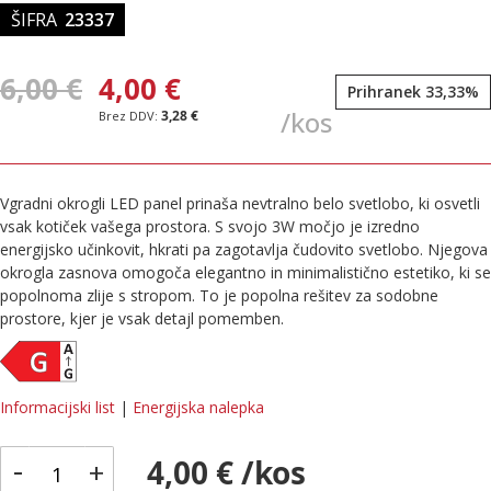
ŠIFRA
23337
6,00 €
4,00 €
Prihranek 33,33%
/kos
3,28 €
Vgradni okrogli LED panel prinaša nevtralno belo svetlobo, ki osvetli
vsak kotiček vašega prostora. S svojo 3W močjo je izredno
energijsko učinkovit, hkrati pa zagotavlja čudovito svetlobo. Njegova
okrogla zasnova omogoča elegantno in minimalistično estetiko, ki se
popolnoma zlije s stropom. To je popolna rešitev za sodobne
prostore, kjer je vsak detajl pomemben.
Informacijski list
|
Energijska nalepka
-
4,00 € /kos
+