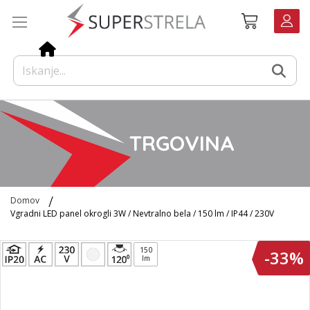
Preskoči
Košarica
na
vsebino
TRGOVINA
Domov
Vgradni LED panel okrogli 3W / Nevtralno bela / 150 lm / IP44 / 230V
Preskoči
150
-33%
na
lm
konec
galerije
slik