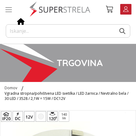
Preskoči
Košarica
na
vsebino
TRGOVINA
Domov
Vgradna stropna/pohištvena LED svetilka / LED žarnica / Nevtralno bela /
30 LED / 3528 / 2,1W = 15W / DC12V
Preskoči
140
na
lm
konec
galerije