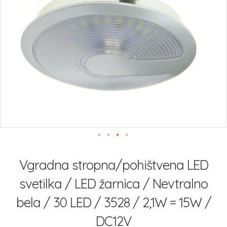
slik
Preskoči
na
Vgradna stropna/pohištvena LED
začetek
galerije
svetilka / LED žarnica / Nevtralno
slik
bela / 30 LED / 3528 / 2,1W = 15W /
DC12V