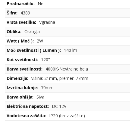
Tehnične
Ne
specifikacije
4389
Vgradna
Okrogla
2W
140 lm
120°
4000K-Nevtralno bela
višina: 21mm, premer: 77mm
70mm
Siva
DC 12V
IP20 (brez zaščite)