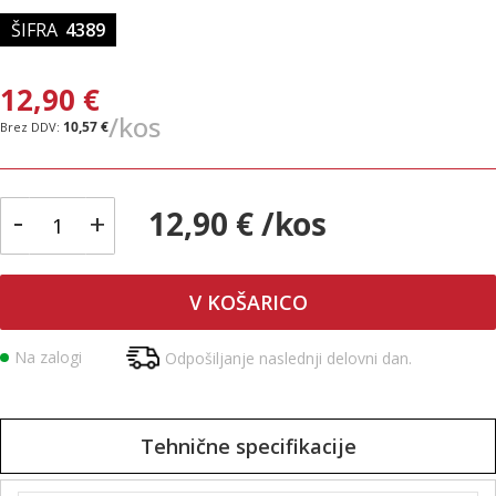
ŠIFRA
4389
12,90 €
/kos
10,57 €
-
12,90 € /kos
+
V KOŠARICO
Na zalogi
Odpošiljanje naslednji delovni dan.
Tehnične specifikacije