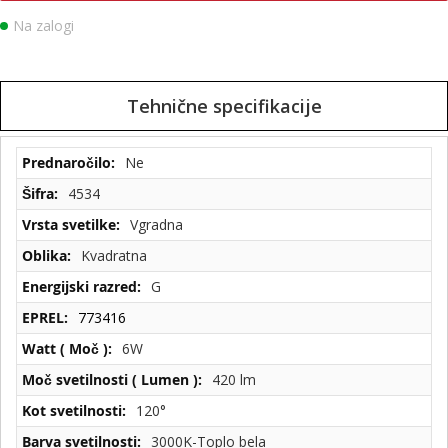
Na zalogi
Tehnične specifikacije
Tehnične
Ne
specifikacije
4534
Vgradna
Kvadratna
G
773416
6W
420 lm
120°
3000K-Toplo bela