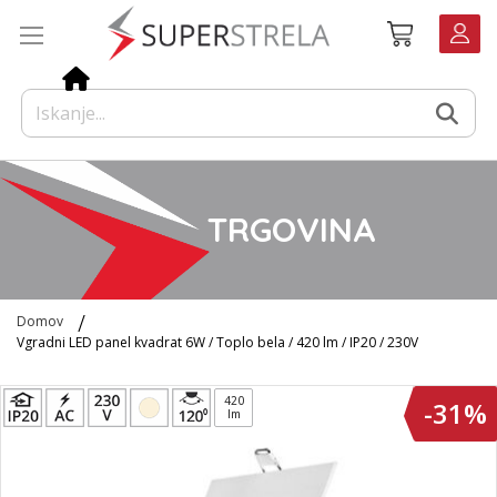
Preskoči
Košarica
na
vsebino
TRGOVINA
Domov
Vgradni LED panel kvadrat 6W / Toplo bela / 420 lm / IP20 / 230V
Preskoči
420
-31%
na
lm
konec
galerije
slik