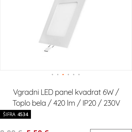
Preskoči
na
Vgradni LED panel kvadrat 6W /
začetek
galerije
Toplo bela / 420 lm / IP20 / 230V
slik
ŠIFRA
4534