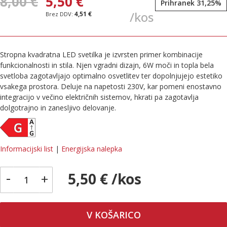
8,00 €
5,50 €
Prihranek 31,25%
/kos
4,51 €
Stropna kvadratna LED svetilka je izvrsten primer kombinacije
funkcionalnosti in stila. Njen vgradni dizajn, 6W moči in topla bela
svetloba zagotavljajo optimalno osvetlitev ter dopolnjujejo estetiko
vsakega prostora. Deluje na napetosti 230V, kar pomeni enostavno
integracijo v večino električnih sistemov, hkrati pa zagotavlja
dolgotrajno in zanesljivo delovanje.
Informacijski list
|
Energijska nalepka
-
5,50 € /kos
+
V KOŠARICO