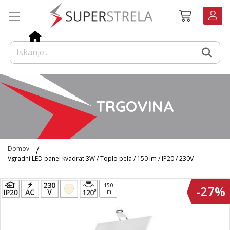
Preskoči
Košarica
na
vsebino
TRGOVINA
Domov
Vgradni LED panel kvadrat 3W / Toplo bela / 150 lm / IP20 / 230V
Preskoči
150
-27%
na
lm
konec
galerije
slik