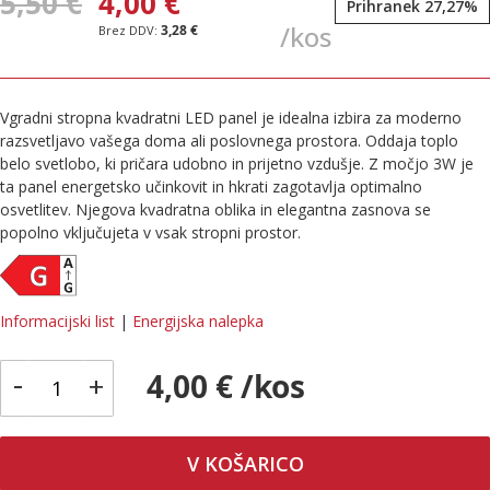
5,50 €
4,00 €
Prihranek 27,27%
/kos
3,28 €
Vgradni stropna kvadratni LED panel je idealna izbira za moderno
razsvetljavo vašega doma ali poslovnega prostora. Oddaja toplo
belo svetlobo, ki pričara udobno in prijetno vzdušje. Z močjo 3W je
ta panel energetsko učinkovit in hkrati zagotavlja optimalno
osvetlitev. Njegova kvadratna oblika in elegantna zasnova se
popolno vključujeta v vsak stropni prostor.
Informacijski list
|
Energijska nalepka
-
4,00 € /kos
+
V KOŠARICO