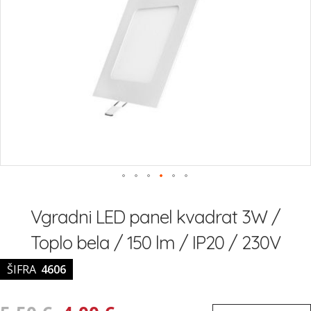
Preskoči
na
Vgradni LED panel kvadrat 3W /
začetek
galerije
Toplo bela / 150 lm / IP20 / 230V
slik
ŠIFRA
4606