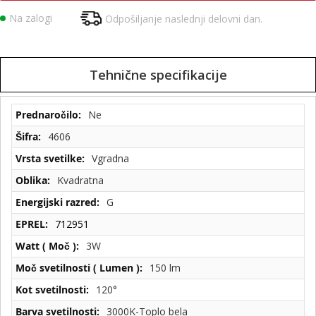
Na zalogi
Odpošiljanje naslednji delovni dan.
Tehnične specifikacije
Tehnične
Ne
specifikacije
4606
Vgradna
Kvadratna
G
712951
3W
150 lm
120°
3000K-Toplo bela