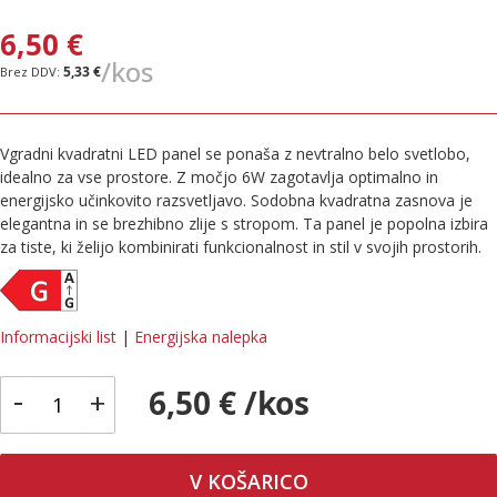
6,50 €
/kos
5,33 €
Vgradni kvadratni LED panel se ponaša z nevtralno belo svetlobo,
idealno za vse prostore. Z močjo 6W zagotavlja optimalno in
energijsko učinkovito razsvetljavo. Sodobna kvadratna zasnova je
elegantna in se brezhibno zlije s stropom. Ta panel je popolna izbira
za tiste, ki želijo kombinirati funkcionalnost in stil v svojih prostorih.
Informacijski list
|
Energijska nalepka
-
6,50 € /kos
+
V KOŠARICO