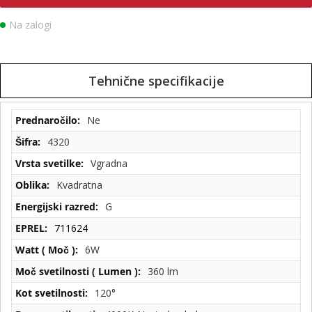
Na zalogi
Tehnične specifikacije
Tehnične
Ne
specifikacije
4320
Vgradna
Kvadratna
G
711624
6W
360 lm
120°