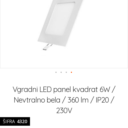
Preskoči
na
Vgradni LED panel kvadrat 6W /
začetek
galerije
Nevtralno bela / 360 lm / IP20 /
slik
230V
ŠIFRA
4320