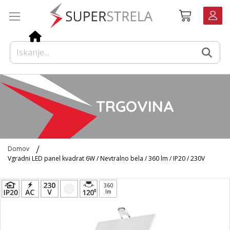
Preskoči
Košarica
na
vsebino
TRGOVINA
Domov
Vgradni LED panel kvadrat 6W / Nevtralno bela / 360 lm / IP20 / 230V
Preskoči
360
na
lm
konec
galerije
slik