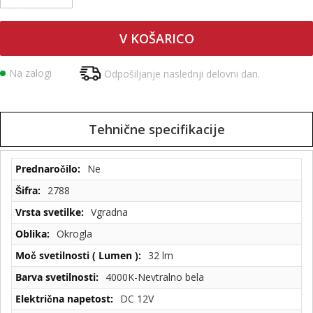
V KOŠARICO
Na zalogi
Odpošiljanje naslednji delovni dan.
Tehnične specifikacije
Tehnične
Ne
specifikacije
2788
Vgradna
Okrogla
32 lm
4000K-Nevtralno bela
DC 12V