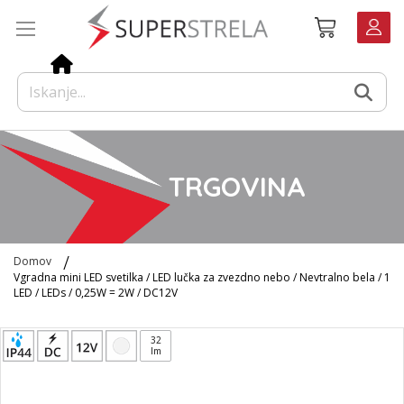
Preskoči
Košarica
na
vsebino
TRGOVINA
Domov
Vgradna mini LED svetilka / LED lučka za zvezdno nebo / Nevtralno bela / 1
LED / LEDs / 0,25W = 2W / DC12V
Preskoči
32
na
lm
konec
galerije