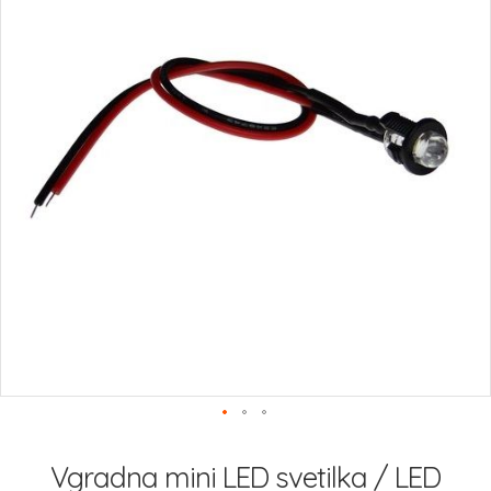
slik
Preskoči
na
Vgradna mini LED svetilka / LED
začetek