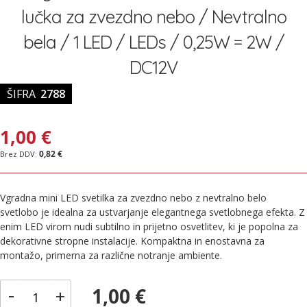
galerije
lučka za zvezdno nebo / Nevtralno
slik
bela / 1 LED / LEDs / 0,25W = 2W /
DC12V
ŠIFRA
2788
1,00 €
0,82 €
Vgradna mini LED svetilka za zvezdno nebo z nevtralno belo
svetlobo je idealna za ustvarjanje elegantnega svetlobnega efekta. Z
enim LED virom nudi subtilno in prijetno osvetlitev, ki je popolna za
dekorativne stropne instalacije. Kompaktna in enostavna za
montažo, primerna za različne notranje ambiente.
-
1,00 €
+