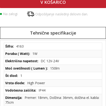
V KOŠARICO
Na zalogi
Odpošiljanje naslednji delovni dan.
Tehnične specifikacije
Tehnične
4163
specifikacije
1W
DC 12V-24V
150lm
1
High Power
IP44
Premer: 18mm, Dolžina: 36mm, dolžina el. kabla:
75cm