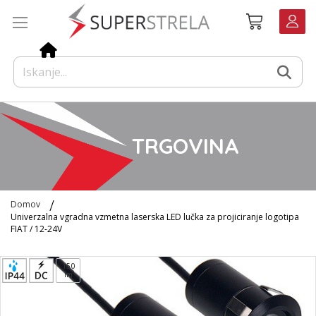
Preskoči
Košarica
na
vsebino
TRGOVINA
Domov
Univerzalna vgradna vzmetna laserska LED lučka za projiciranje logotipa
FIAT / 12-24V
Preskoči
150
na
lm
konec
galerije