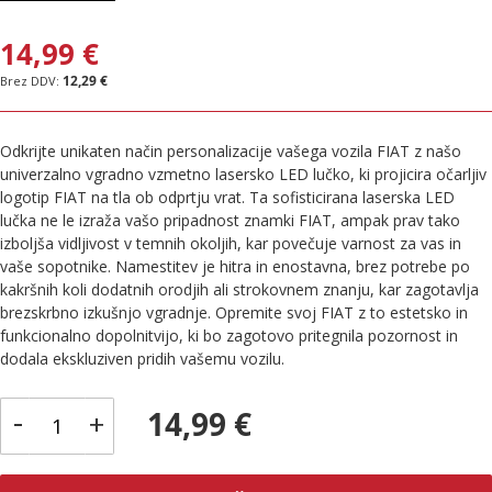
14,99 €
12,29 €
Odkrijte unikaten način personalizacije vašega vozila FIAT z našo
univerzalno vgradno vzmetno lasersko LED lučko, ki projicira očarljiv
logotip FIAT na tla ob odprtju vrat. Ta sofisticirana laserska LED
lučka ne le izraža vašo pripadnost znamki FIAT, ampak prav tako
izboljša vidljivost v temnih okoljih, kar povečuje varnost za vas in
vaše sopotnike. Namestitev je hitra in enostavna, brez potrebe po
kakršnih koli dodatnih orodjih ali strokovnem znanju, kar zagotavlja
brezskrbno izkušnjo vgradnje. Opremite svoj FIAT z to estetsko in
funkcionalno dopolnitvijo, ki bo zagotovo pritegnila pozornost in
dodala ekskluziven pridih vašemu vozilu.
-
14,99 €
+