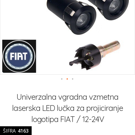
slik
Preskoči
na
Univerzalna vgradna vzmetna
začetek
galerije
laserska LED lučka za projiciranje
slik
logotipa FIAT / 12-24V
ŠIFRA
4163