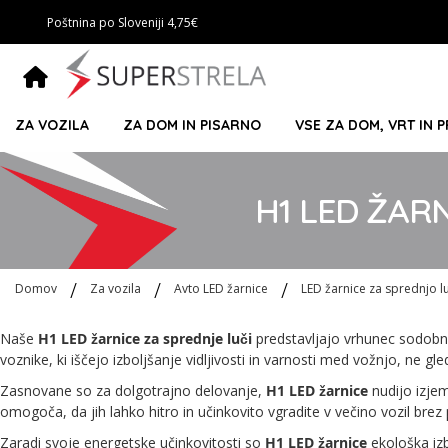
Poštnina po Sloveniji 4,75€
ZA VOZILA
ZA DOM IN PISARNO
VSE ZA DOM, VRT IN 
H1 LED ŽAR
Domov
Za vozila
Avto LED žarnice
LED žarnice za sprednjo l
Naše
H1 LED žarnice za sprednje luči
predstavljajo vrhunec sodobne
voznike, ki iščejo izboljšanje vidljivosti in varnosti med vožnjo, ne 
Zasnovane so za dolgotrajno delovanje,
H1 LED žarnice
nudijo izjem
omogoča, da jih lahko hitro in učinkovito vgradite v večino vozil brez
Zaradi svoje energetske učinkovitosti so
H1 LED žarnice
ekološka izb