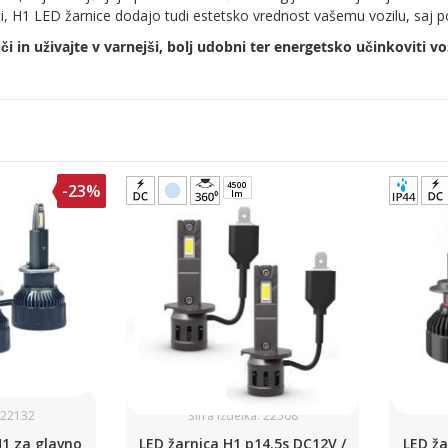
sti, H1 LED žarnice dodajo tudi estetsko vrednost vašemu vozilu, saj 
i in uživajte v varnejši, bolj udobni ter energetsko učinkoviti vo
4500
-23%
lm
: 22132
Šifra izdelka: 22508
H1 za glavno
LED žarnica H1 p14.5s DC12V /
LED ža