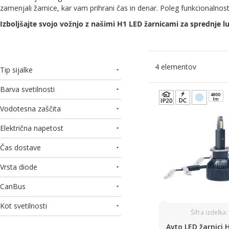
zamenjali žarnice, kar vam prihrani čas in denar. Poleg funkcionalno
Izboljšajte svojo vožnjo z našimi H1 LED žarnicami za sprednje luč
4
elementov
Tip sijalke
Barva svetilnosti
4800
lm
Vodotesna zaščita
Električna napetost
Čas dostave
Vrsta diode
CanBus
Kot svetilnosti
Šifra izdelka
Avto LED žarnici 