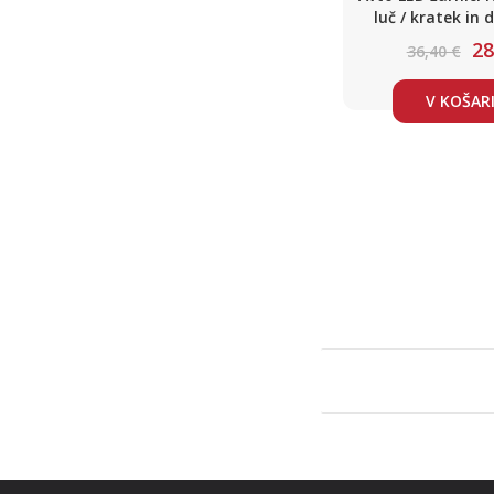
luč / kratek in 
Hladno bela / DC
28
36,40 €
35W / 2x 4
V KOŠAR