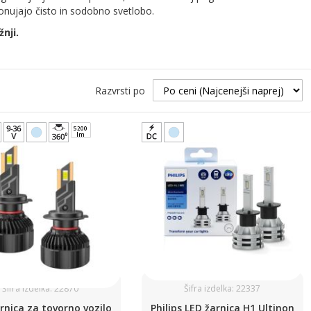
ponujajo čisto in sodobno svetlobo.
žnji.
Razvrsti po
5200
lm
Šifra izdelka: 22870
Šifra izdelka: 22337
rnica za tovorno vozilo
Philips LED žarnica H1 Ultinon