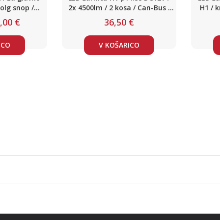
dolg snop /
2x 4500lm / 2 kosa / Can-Bus /
H1 / k
12-24V / 2x
Set 2 kosa
36V
,00 €
36,50 €
800 lm
ICO
V KOŠARICO