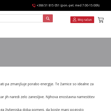
+386 51 815 051 (pon.-pet. med 7:00-15:00h)
Koša
Moj račun
ati pa zmanjšuje porabo energije. Te žarnice so idealne za
r jih naredi zelo zanesljive. Njihova enostavna namestitev
dolga življenjska doba pomeni, da boste manj pogosto