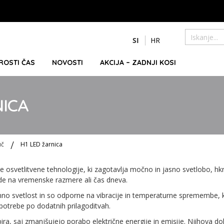
Preskoči
SI
HR
na
Iskanje
vsebino
PROSTI ČAS
NOVOSTI
AKCIJA – ZADNJI KOSI
NICA
uč
H1 LED žarnica
 osvetlitvene tehnologije, ki zagotavlja močno in jasno svetlobo, hkr
glede na vremenske razmere ali čas dneva.
no svetlost in so odporne na vibracije in temperaturne spremembe, ka
 potrebe po dodatnih prilagoditvah.
ira, saj zmanjšujejo porabo električne energije in emisije. Njihova 