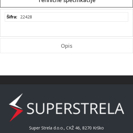
Tehnične
22428
specifikacije
Opis
Super Strela d.o.o., CKŽ 46, 8270 Krško