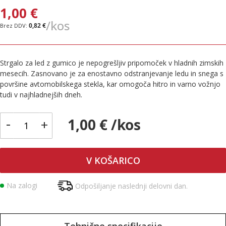
1,00 €
/kos
0,82 €
Strgalo za led z gumico je nepogrešljiv pripomoček v hladnih zimskih
mesecih. Zasnovano je za enostavno odstranjevanje ledu in snega s
površine avtomobilskega stekla, kar omogoča hitro in varno vožnjo
tudi v najhladnejših dneh.
-
1,00 € /kos
+
V KOŠARICO
Na zalogi
Odpošiljanje naslednji delovni dan.
Tehnične specifikacije