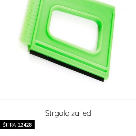
Preskoči
na
Strgalo za led
začetek
galerije
ŠIFRA
22428
slik