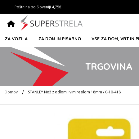
Poštnina po Sloveniji 4,75€
ZA VOZILA
ZA DOM IN PISARNO
VSE ZA DOM, VRT IN 
TRGOVINA
Domov
STANLEY Nož z odlomljivim rezilom 18mm / 0-10-418
Preskoči
na
konec
galerije
slik