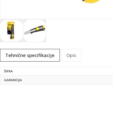
Preskoči
na
Tehnične specifikacije
Opis
začetek
galerije
slik
Tehnične
ŠIFRA
specifikacije
GARANCIJA