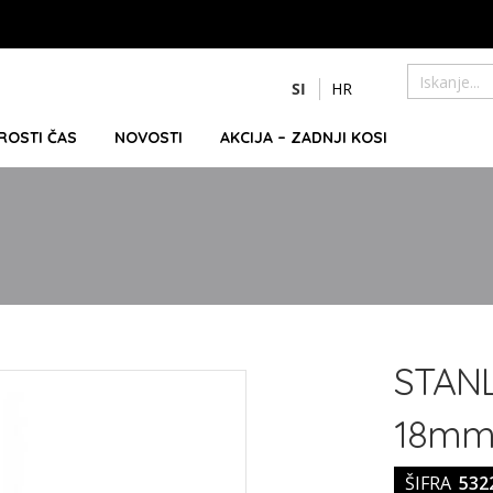
Preskoči
SI
HR
na
Iskanje
vsebino
PROSTI ČAS
NOVOSTI
AKCIJA – ZADNJI KOSI
STANL
18mm 
ŠIFRA
532