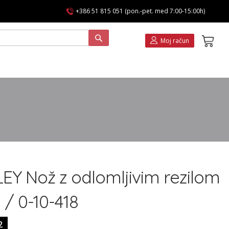
+386 51 815 051 (pon.-pet. med 7:00-15:00h)
Koša
Moj račun
EY Nož z odlomljivim rezilom
/ 0-10-418
2