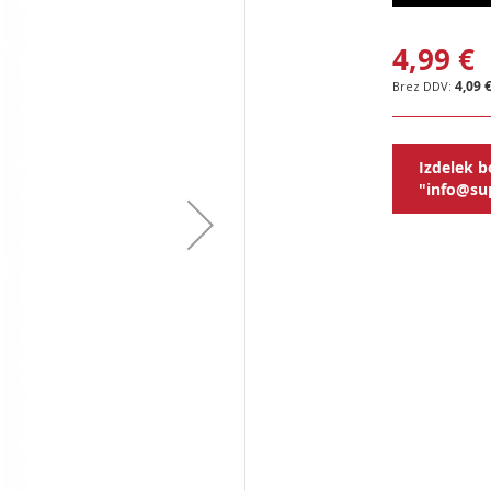
4,99 €
4,09 
Izdelek b
"info@sup