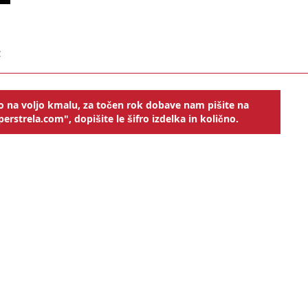
€
o na voljo kmalu, za točen rok dobave nam pišite na
erstrela.com", dopišite le šifro izdelka in količno.