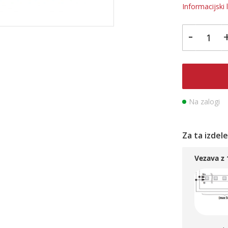
Informacijski l
-
Na zalogi
Za ta izdel
Vezava z