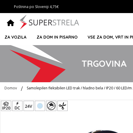
Poštnina po Sloveniji 4,75€
ZA VOZILA
ZA DOM IN PISARNO
VSE ZA DOM, VRT IN 
TRGOVINA
Domov
Samolepilen fleksibilen LED trak / hladno bela / IP20 / 60 LED/
Preskoči
na
konec
galerije
slik