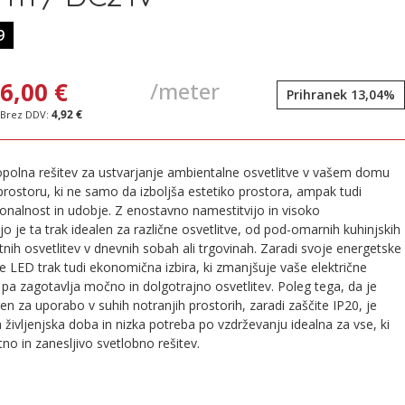
9
6,00 €
/meter
Prihranek 13,04%
4,92 €
opolna rešitev za ustvarjanje ambientalne osvetlitve v vašem domu
prostoru, ki ne samo da izboljša estetiko prostora, ampak tudi
onalnost in udobje. Z enostavno namestitvijo in visoko
tjo je ta trak idealen za različne osvetlitve, od pod-omarnih kuhinjskih
tnih osvetlitev v dnevnih sobah ali trgovinah. Zaradi svoje energetske
je LED trak tudi ekonomična izbira, ki zmanjšuje vaše električne
i pa zagotavlja močno in dolgotrajno osvetlitev. Poleg tega, da je
en za uporabo v suhih notranjih prostorih, zaradi zaščite IP20, je
 življenjska doba in nizka potreba po vzdrževanju idealna za vse, ki
tno in zanesljivo svetlobno rešitev.