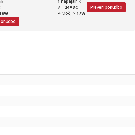
1
napajalnik
ik
V =
24VDC
Preveri ponudbo
C
P(Moč) >
17W
15W
 ponudbo