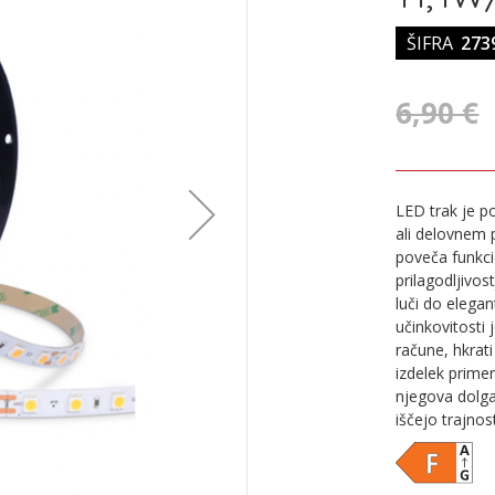
ŠIFRA
273
6,90 €
LED trak je p
ali delovnem 
poveča funkci
prilagodljivos
luči do elegan
učinkovitosti 
račune, hkrat
izdelek primer
njegova dolga
iščejo trajnos