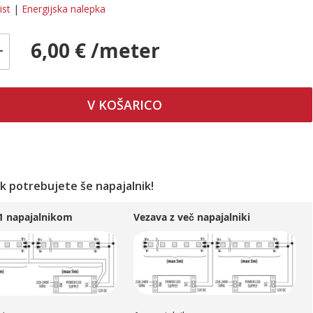
ist
|
Energijska nalepka
6,00 € /meter
+
V KOŠARICO
ek potrebujete še napajalnik!
 1 napajalnikom
Vezava z več napajalniki