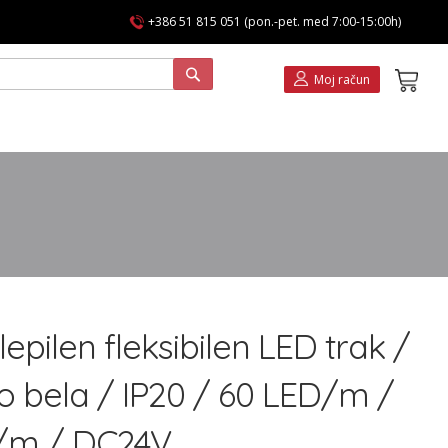
+386 51 815 051 (pon.-pet. med 7:00-15:00h)
Koša
Moj račun
pilen fleksibilen LED trak /
o bela / IP20 / 60 LED/m /
/m / DC24V