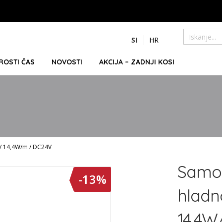
Preskoči
SI
HR
na
Iskanje
vsebino
PROSTI ČAS
NOVOSTI
AKCIJA – ZADNJI KOSI
m / 14,4W/m / DC24V
Samole
-13%
hladn
14,4W