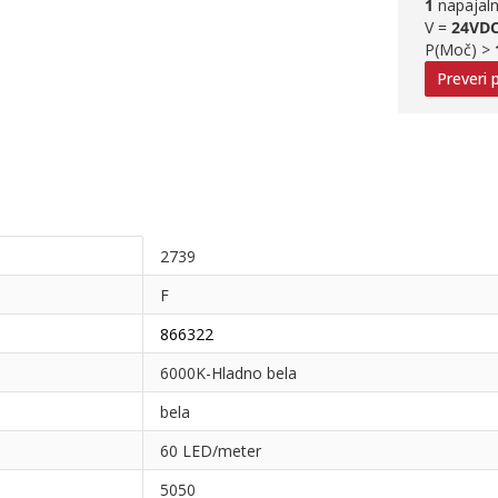
1
napajaln
V =
24VD
P(Moč) >
Preveri
2739
F
866322
6000K-Hladno bela
bela
60 LED/meter
5050