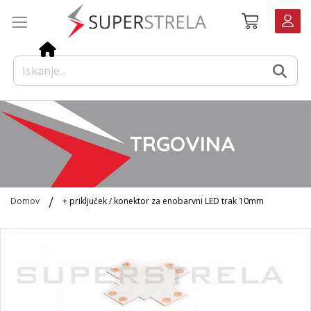
Preskoči
Košarica
na
vsebino
TRGOVINA
Domov
+ priključek / konektor za enobarvni LED trak 10mm
Preskoči
na
konec
galerije
slik