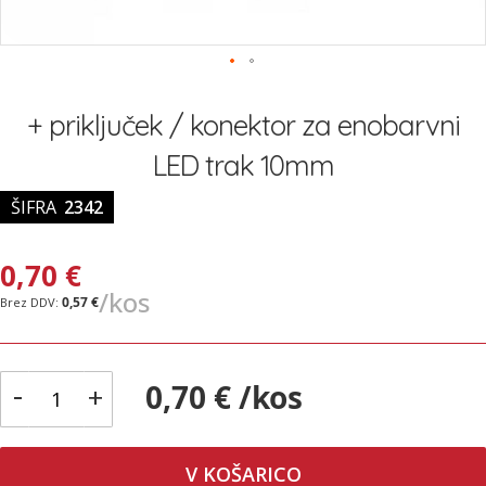
Preskoči
na
+ priključek / konektor za enobarvni
začetek
galerije
LED trak 10mm
slik
ŠIFRA
2342
0,70 €
/kos
0,57 €
-
0,70 € /kos
+
V KOŠARICO