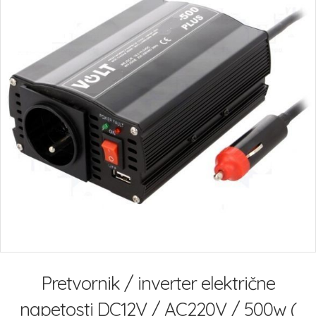
slik
Preskoči
na
Pretvornik / inverter električne
začetek
galerije
napetosti DC12V / AC220V / 500w (
slik