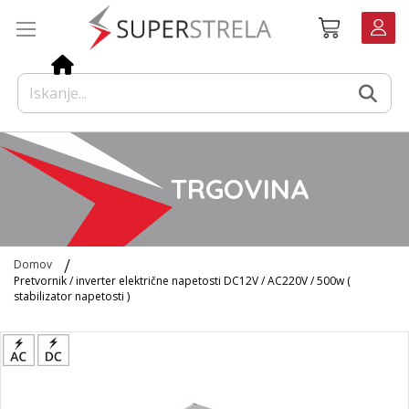
Preskoči
Košarica
na
vsebino
TRGOVINA
Domov
Pretvornik / inverter električne napetosti DC12V / AC220V / 500w (
stabilizator napetosti )
Preskoči
na
konec
galerije