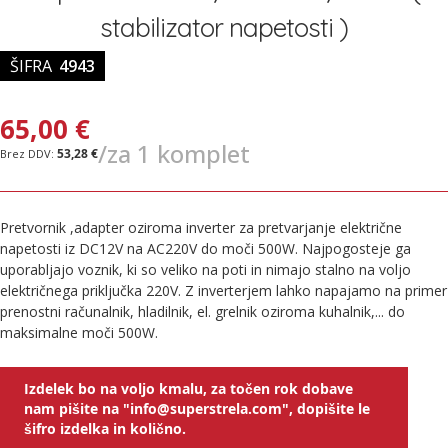
stabilizator napetosti )
ŠIFRA
4943
65,00 €
/za 1 komplet
53,28 €
Pretvornik ,adapter oziroma inverter za pretvarjanje električne
napetosti iz DC12V na AC220V do moči 500W. Najpogosteje ga
uporabljajo voznik, ki so veliko na poti in nimajo stalno na voljo
električnega priključka 220V. Z inverterjem lahko napajamo na primer
prenostni računalnik, hladilnik, el. grelnik oziroma kuhalnik,... do
maksimalne moči 500W.
Izdelek bo na voljo kmalu, za točen rok dobave
nam pišite na "info@superstrela.com", dopišite le
šifro izdelka in količno.