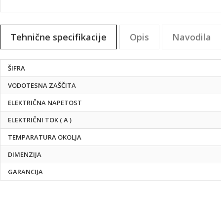
Preskoči
na
Tehnične specifikacije
Opis
Navodila
začetek
galerije
slik
Tehnične
ŠIFRA
specifikacije
VODOTESNA ZAŠČITA
ELEKTRIČNA NAPETOST
ELEKTRIČNI TOK ( A )
TEMPARATURA OKOLJA
DIMENZIJA
GARANCIJA