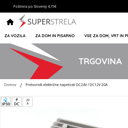
Poštnina po Sloveniji 4,75€
ZA VOZILA
ZA DOM IN PISARNO
VSE ZA DOM, VRT IN 
TRGOVINA
Domov
Pretvornik električne napetosti DC24V / DC12V 20A
Preskoči
20
A
na
konec
galerije
slik