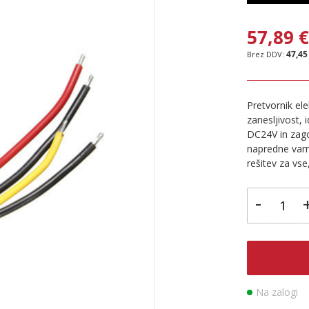
57,89 
47,45
Pretvornik el
zanesljivost, 
DC24V in zago
napredne varn
rešitev za vs
-
Na zalogi