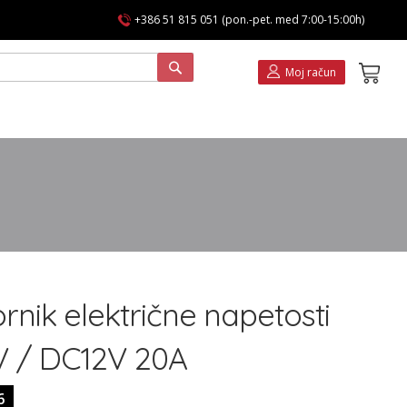
+386 51 815 051 (pon.-pet. med 7:00-15:00h)
Koša
Moj račun
rnik električne napetosti
 / DC12V 20A
6