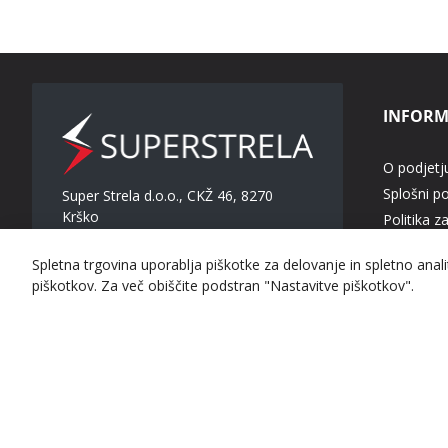
INFORM
O podjetj
Splošni p
Super Strela d.o.o., CKŽ 46, 8270
Krško
Politika z
T: +386 51 815 051
Dostava in
Spletna trgovina uporablja piškotke za delovanje in spletno anal
E:
info@superstrela.com
Vračilo iz
piškotkov. Za več obiščite podstran "Nastavitve piškotkov".
Pogosta 
DELOVNI ČAS:
Prijava
Pon - Pet 7.00 - 15.00
Super Strela d.o.o. © 2023 Vse pravice pridržane.