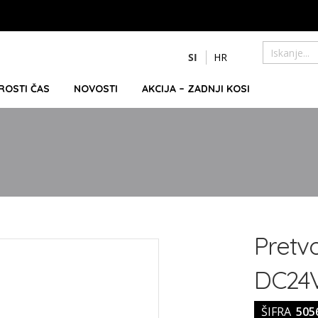
Preskoči
SI
HR
na
Iskanje
vsebino
PROSTI ČAS
NOVOSTI
AKCIJA – ZADNJI KOSI
Pretvo
DC24V
ŠIFRA
505