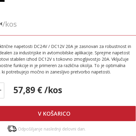
€
/kos
 €
ektrične napetosti DC24V / DC12V 20A je zasnovan za robustnost in
idealen za industrijske in avtomobilske aplikacije. Sprejme napetost
tovi stabilen izhod DC12V s tokovno zmogljivostjo 20A. Vključuje
ostne funkcije in je primeren za različna okolja. To je optimalna
e, ki potrebujejo močno in zanesljivo pretvorbo napetosti.
57,89 € /kos
+
V KOŠARICO
Odpošiljanje naslednji delovni dan.