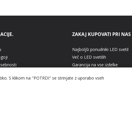
ACIJE.
ZAKAJ KUPOVATI PRI NAS
u
Najboljši ponudniki LED svetil
ogoji
Več o LED svetilih
asebnosti
Garancija na vse izdelke
 plačilo
Cenovno ugodna LED svetila
itiko. S klikom na "POTRDI" se strinjate z uporabo vseh
delkov
Hitra dostava
vprašanja