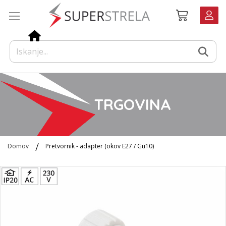
Preskoči
Košarica
na
vsebino
TRGOVINA
Domov
Pretvornik - adapter (okov E27 / Gu10)
Preskoči
na
konec
galerije
slik