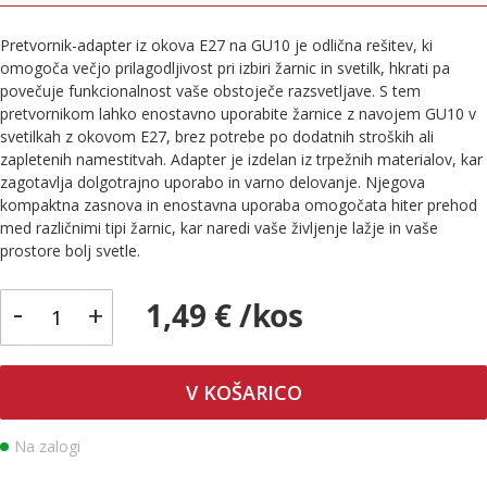
Pretvornik-adapter iz okova E27 na GU10 je odlična rešitev, ki
omogoča večjo prilagodljivost pri izbiri žarnic in svetilk, hkrati pa
povečuje funkcionalnost vaše obstoječe razsvetljave. S tem
pretvornikom lahko enostavno uporabite žarnice z navojem GU10 v
svetilkah z okovom E27, brez potrebe po dodatnih stroških ali
zapletenih namestitvah. Adapter je izdelan iz trpežnih materialov, kar
zagotavlja dolgotrajno uporabo in varno delovanje. Njegova
kompaktna zasnova in enostavna uporaba omogočata hiter prehod
med različnimi tipi žarnic, kar naredi vaše življenje lažje in vaše
prostore bolj svetle.
-
1,49 € /kos
+
V KOŠARICO
Na zalogi