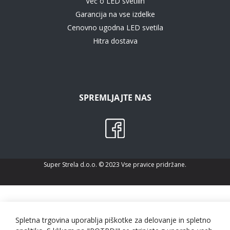
Več o LED svetilih
Garancija na vse izdelke
Cenovno ugodna LED svetila
Hitra dostava
SPREMLJAJTE NAS
Super Strela d.o.o. © 2023 Vse pravice pridržane.
Spletna trgovina uporablja piškotke za delovanje in spletno