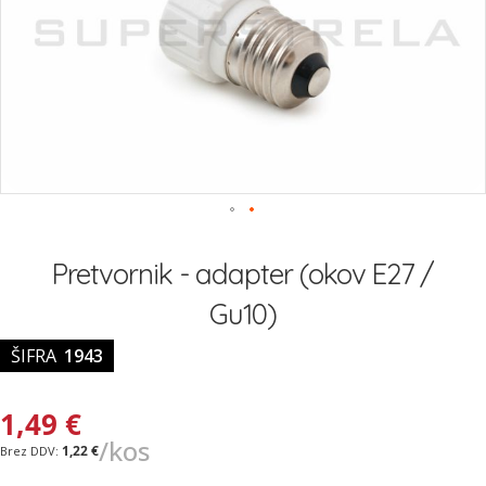
Preskoči
na
Pretvornik - adapter (okov E27 /
začetek
galerije
Gu10)
slik
ŠIFRA
1943
1,49 €
/kos
1,22 €