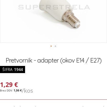
Preskoči
na
Pretvornik - adapter (okov E14 / E27)
začetek
galerije
ŠIFRA
1944
slik
1,29 €
/kos
1,06 €