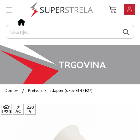
Preskoči
Košarica
na
vsebino
TRGOVINA
Domov
Pretvornik - adapter (okov E14 / E27)
Preskoči
na
konec
galerije
slik