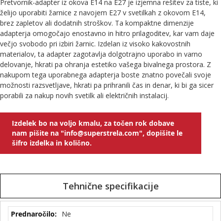
Pretvornik-adapter iz okova E14 na E27 je izjemna rešitev za tiste, ki
želijo uporabiti žarnice z navojem E27 v svetilkah z okovom E14,
brez zapletov ali dodatnih stroškov. Ta kompaktne dimenzije
adapterja omogočajo enostavno in hitro prilagoditev, kar vam daje
večjo svobodo pri izbiri žarnic. Izdelan iz visoko kakovostnih
materialov, ta adapter zagotavlja dolgotrajno uporabo in varno
delovanje, hkrati pa ohranja estetiko vašega bivalnega prostora. Z
nakupom tega uporabnega adapterja boste znatno povečali svoje
možnosti razsvetljave, hkrati pa prihranili čas in denar, ki bi ga sicer
porabili za nakup novih svetilk ali električnih instalacij.
Izdelek bo na voljo kmalu, za točen rok dobave
nam pišite na "info@superstrela.com", dopišite le
šifro izdelka in količno.
Tehnične specifikacije
Tehnične
Ne
specifikacije