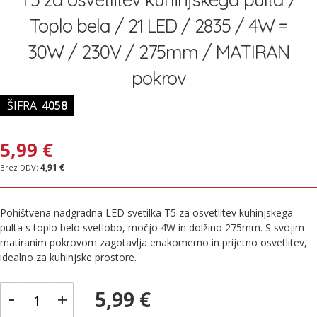
slik
Toplo bela / 21 LED / 2835 / 4W =
30W / 230V / 275mm / MATIRAN
pokrov
ŠIFRA
4058
5,99 €
4,91 €
Pohištvena nadgradna LED svetilka T5 za osvetlitev kuhinjskega
pulta s toplo belo svetlobo, močjo 4W in dolžino 275mm. S svojim
matiranim pokrovom zagotavlja enakomerno in prijetno osvetlitev,
idealno za kuhinjske prostore.
-
5,99 €
+