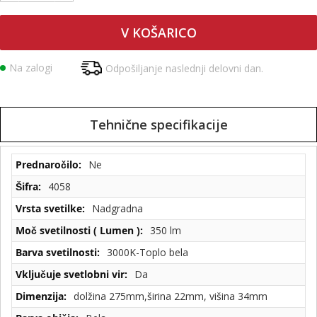
V KOŠARICO
Na zalogi
Odpošiljanje naslednji delovni dan.
Tehnične specifikacije
Tehnične
Ne
specifikacije
4058
Nadgradna
350 lm
3000K-Toplo bela
Da
dolžina 275mm,širina 22mm, višina 34mm