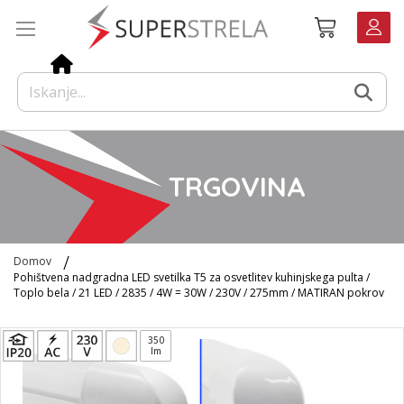
Preskoči
Košarica
na
vsebino
TRGOVINA
Domov
Pohištvena nadgradna LED svetilka T5 za osvetlitev kuhinjskega pulta /
Toplo bela / 21 LED / 2835 / 4W = 30W / 230V / 275mm / MATIRAN pokrov
Preskoči
350
na
lm
konec
galerije