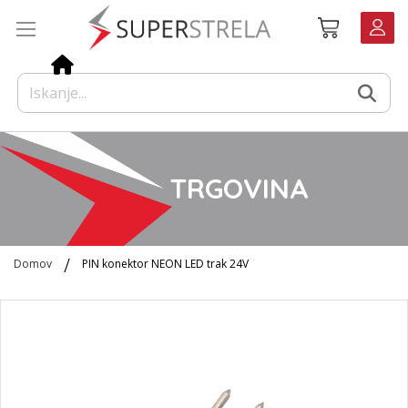
Preskoči
Košarica
na
vsebino
TRGOVINA
Domov
PIN konektor NEON LED trak 24V
Preskoči
na
konec
galerije
slik