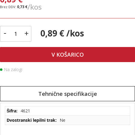
/kos
0,73 €
-
0,89 € /kos
+
V KOŠARICO
Na zalogi
Tehnične specifikacije
Tehnične
4621
specifikacije
Ne