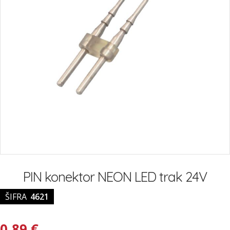
Preskoči
na
PIN konektor NEON LED trak 24V
začetek
galerije
ŠIFRA
4621
slik
0,89 €