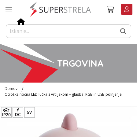
Preskoči
Košarica
na
vsebino
TRGOVINA
Domov
Otroška nočna LED lučka z vrtiljakom – glasba, RGB in USB polnjenje
Preskoči
na
konec
galerije
slik