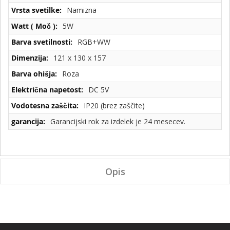
Namizna
5W
RGB+WW
121 x 130 x 157
Roza
DC 5V
IP20 (brez zaščite)
Garancijski rok za izdelek je 24 mesecev.
Opis