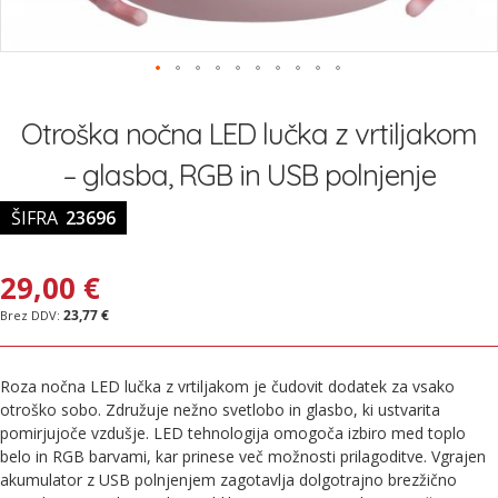
Preskoči
na
Otroška nočna LED lučka z vrtiljakom
začetek
galerije
– glasba, RGB in USB polnjenje
slik
ŠIFRA
23696
29,00 €
23,77 €
Roza nočna LED lučka z vrtiljakom je čudovit dodatek za vsako
otroško sobo. Združuje nežno svetlobo in glasbo, ki ustvarita
pomirjujoče vzdušje. LED tehnologija omogoča izbiro med toplo
belo in RGB barvami, kar prinese več možnosti prilagoditve. Vgrajen
akumulator z USB polnjenjem zagotavlja dolgotrajno brezžično