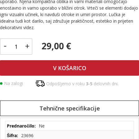
uporabo. Njena kompaktna oblika in varni materiali omogočajo
enostavno in varno uporabo v bližini otrok. Vrteči se elementi dodajo
igriv vizualni učinek, ki navduši otroke in umiri prostor. Lučka je
idealna tudi kot darilo, saj združuje praktičnost, estetiko in prijeten
dekorativni videz.
-
29,00 €
+
V KOŠARICO
Na zalogi
Odpošljemo v roku
3-5
delovnih dni.
Tehnične specifikacije
Tehnične
Ne
specifikacije
23696