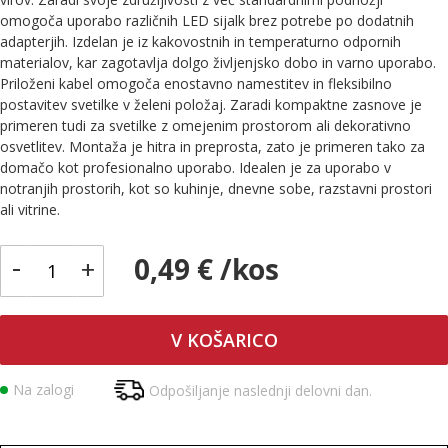
omogoča uporabo različnih LED sijalk brez potrebe po dodatnih
adapterjih. Izdelan je iz kakovostnih in temperaturno odpornih
materialov, kar zagotavlja dolgo življenjsko dobo in varno uporabo.
Priloženi kabel omogoča enostavno namestitev in fleksibilno
postavitev svetilke v želeni položaj. Zaradi kompaktne zasnove je
primeren tudi za svetilke z omejenim prostorom ali dekorativno
osvetlitev. Montaža je hitra in preprosta, zato je primeren tako za
domačo kot profesionalno uporabo. Idealen je za uporabo v
notranjih prostorih, kot so kuhinje, dnevne sobe, razstavni prostori
ali vitrine.
-
0,49 € /kos
+
V KOŠARICO
Na zalogi
Odpošiljanje naslednji delovni dan.