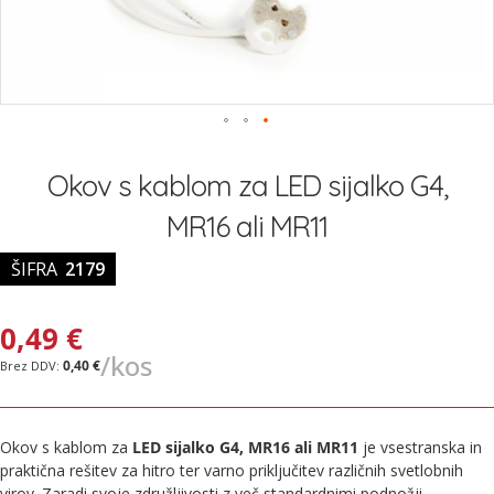
Preskoči
na
Okov s kablom za LED sijalko G4,
začetek
galerije
MR16 ali MR11
slik
ŠIFRA
2179
0,49 €
/kos
0,40 €
Okov s kablom za
LED sijalko G4, MR16 ali MR11
je vsestranska in
praktična rešitev za hitro ter varno priključitev različnih svetlobnih
virov. Zaradi svoje združljivosti z več standardnimi podnožji