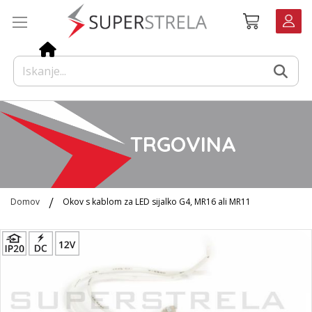
Preskoči
Košarica
na
vsebino
TRGOVINA
Domov
Okov s kablom za LED sijalko G4, MR16 ali MR11
Preskoči
na
konec
galerije
slik