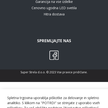
Garancija na vse izdelke
Cenovno ugodna LED svetila
Hitra dostava
SPREMLJAJTE NAS
Super Strela d.o.o. © 2023 Vse pravice pridržane.
Spletna trgovina uporablja piškotke za delovanje in spletno
analitiko. S klikom na "POTRDI" se strinjate z uporabo vseh
piškotkov. Za več obiščite podstran "Nastavitve piškotkov".