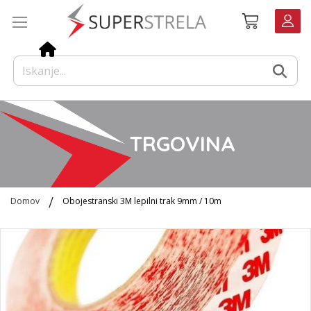
Preskoči
Košarica
na
vsebino
TRGOVINA
Domov
Obojestranski 3M lepilni trak 9mm / 10m
Preskoči
na
konec
galerije
slik