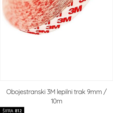
Preskoči
na
Obojestranski 3M lepilni trak 9mm /
začetek
galerije
10m
slik
ŠIFRA
812