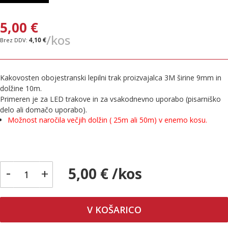
5,00 €
/kos
4,10 €
Kakovosten obojestranski lepilni trak proizvajalca 3M širine 9mm in
dolžine 10m.
Primeren je za LED trakove in za vsakodnevno uporabo (pisarniško
delo ali domačo uporabo).
Možnost naročila večjih dolžin ( 25m ali 50m) v enemo kosu.
-
5,00 € /kos
+
V KOŠARICO