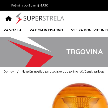
Poštnina po Sloveniji 4,75€
ZA VOZILA
ZA DOM IN PISARNO
VSE ZA DOM, VRT IN 
TRGOVINA
Domov
Navpični nosilec za rotacijsko opozorilno luč / ženski priklop
Preskoči
na
konec
galerije
slik