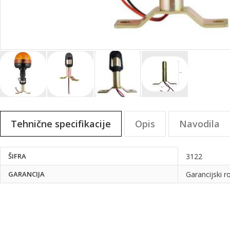
Preskoči
na
Tehnične specifikacije
Opis
Navodila
začetek
galerije
slik
Tehnične
ŠIFRA
3122
specifikacije
GARANCIJA
Garancijski r