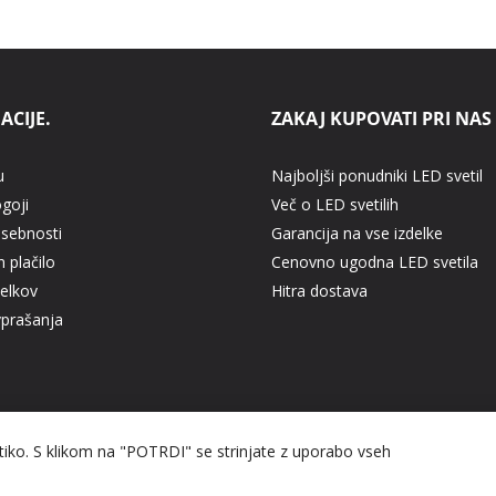
ACIJE.
ZAKAJ KUPOVATI PRI NAS
u
Najboljši ponudniki LED svetil
ogoji
Več o LED svetilih
asebnosti
Garancija na vse izdelke
 plačilo
Cenovno ugodna LED svetila
delkov
Hitra dostava
vprašanja
itiko. S klikom na "POTRDI" se strinjate z uporabo vseh