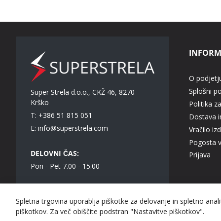
INFORM
O podjetj
Splošni p
Super Strela d.o.o., CKŽ 46, 8270
Krško
Politika z
T: +386 51 815 051
Dostava in
E:
info@superstrela.com
Vračilo iz
Pogosta 
DELOVNI ČAS:
Prijava
Pon - Pet 7.00 - 15.00
Spletna trgovina uporablja piškotke za delovanje in spletno anal
Super Strela d.o.o. © 2023 Vse pravice pridržane.
piškotkov. Za več obiščite podstran "Nastavitve piškotkov".