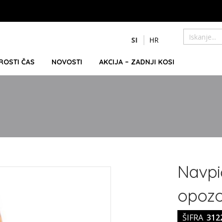
Preskoči
SI
HR
na
Iskanje
vsebino
PROSTI ČAS
NOVOSTI
AKCIJA – ZADNJI KOSI
Navpič
opozor
ŠIFRA
312