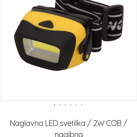
Preskoči
na
Naglavna LED svetilka / 2W COB /
začetek
galerije
nagibna
slik