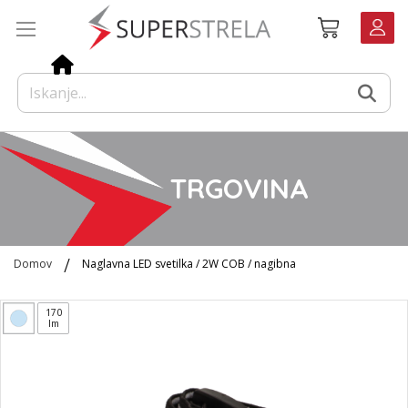
Preskoči
Košarica
na
vsebino
TRGOVINA
Domov
Naglavna LED svetilka / 2W COB / nagibna
Preskoči
170
na
lm
konec
galerije
slik