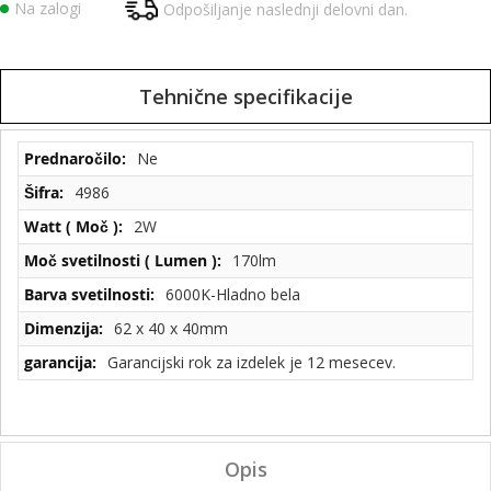
Na zalogi
Odpošiljanje naslednji delovni dan.
Tehnične specifikacije
Tehnične
Ne
specifikacije
4986
2W
170lm
6000K-Hladno bela
62 x 40 x 40mm
Garancijski rok za izdelek je 12 mesecev.
Opis