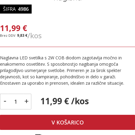
ŠIFRA
4986
11,99 €
/kos
9,83 €
Naglavna LED svetilka s 2W COB diodom zagotavlja močno in
enakomerno osvetlitev. S sposobnostjo nagibanja omogoča
prilagodljivo usmerjanje svetlobe. Primeren je za širok spekter
dejavnosti, kot so kampiranje, pohodništvo in delo v garaži.
Enostaven za uporabo in prenosen, idealen za različne situacije.
-
11,99 € /kos
+
V KOŠARICO