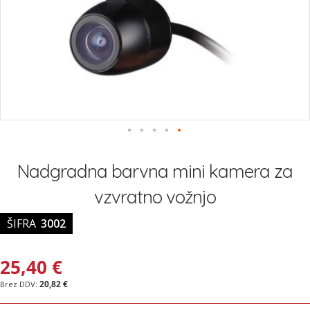
Preskoči
na
Nadgradna barvna mini kamera za
začetek
galerije
vzvratno vožnjo
slik
ŠIFRA
3002
25,40 €
20,82 €