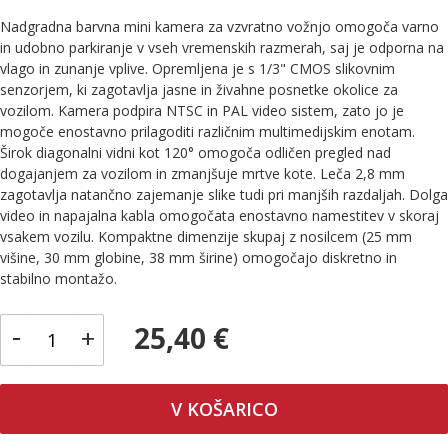
Nadgradna barvna mini kamera za vzvratno vožnjo omogoča varno
in udobno parkiranje v vseh vremenskih razmerah, saj je odporna na
vlago in zunanje vplive. Opremljena je s 1/3" CMOS slikovnim
senzorjem, ki zagotavlja jasne in živahne posnetke okolice za
vozilom. Kamera podpira NTSC in PAL video sistem, zato jo je
mogoče enostavno prilagoditi različnim multimedijskim enotam.
Širok diagonalni vidni kot 120° omogoča odličen pregled nad
dogajanjem za vozilom in zmanjšuje mrtve kote. Leča 2,8 mm
zagotavlja natančno zajemanje slike tudi pri manjših razdaljah. Dolga
video in napajalna kabla omogočata enostavno namestitev v skoraj
vsakem vozilu. Kompaktne dimenzije skupaj z nosilcem (25 mm
višine, 30 mm globine, 38 mm širine) omogočajo diskretno in
stabilno montažo.
-
25,40 €
+
V KOŠARICO