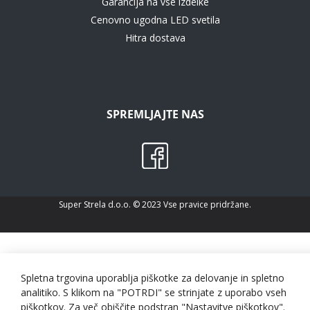
Garancija na vse izdelke
Cenovno ugodna LED svetila
Hitra dostava
SPREMLJAJTE NAS
Super Strela d.o.o. © 2023 Vse pravice pridržane.
Spletna trgovina uporablja piškotke za delovanje in spletno
analitiko. S klikom na "POTRDI" se strinjate z uporabo vseh
piškotkov. Za več obiščite podstran "Nastavitve piškotkov".