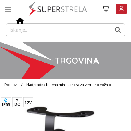
Preskoči
Košarica
na
vsebino
TRGOVINA
Domov
Nadgradna barvna mini kamera za vzvratno vožnjo
Preskoči
na
konec
galerije
slik