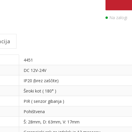
Na zalogi
cija
4451
DC 12V-24V
IP20 (brez zaščite)
Široki kot ( 180° )
PIR ( senzor gibanja )
Pohištvena
Š: 28mm, D: 63mm, V: 17mm