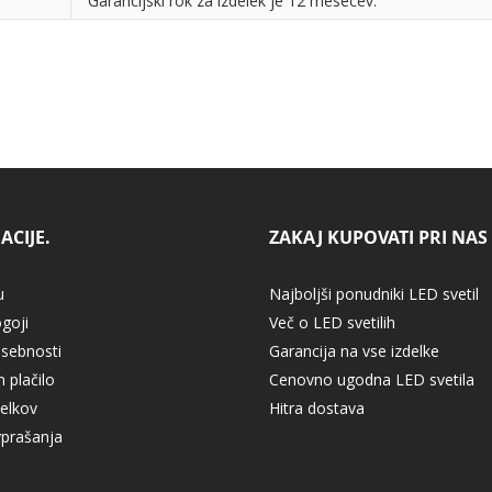
Garancijski rok za izdelek je 12 mesecev.
ACIJE.
ZAKAJ KUPOVATI PRI NAS
u
Najboljši ponudniki LED svetil
ogoji
Več o LED svetilih
asebnosti
Garancija na vse izdelke
 plačilo
Cenovno ugodna LED svetila
delkov
Hitra dostava
vprašanja