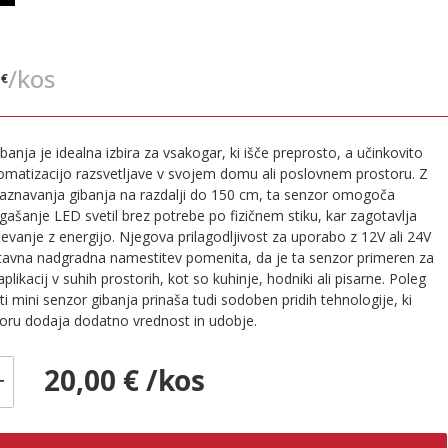
€
/kos
 €
banja je idealna izbira za vsakogar, ki išče preprosto, a učinkovito
tomatizacijo razsvetljave v svojem domu ali poslovnem prostoru. Z
aznavanja gibanja na razdalji do 150 cm, ta senzor omogoča
ugašanje LED svetil brez potrebe po fizičnem stiku, kar zagotavlja
čevanje z energijo. Njegova prilagodljivost za uporabo z 12V ali 24V
ostavna nadgradna namestitev pomenita, da je ta senzor primeren za
aplikacij v suhih prostorih, kot so kuhinje, hodniki ali pisarne. Poleg
i mini senzor gibanja prinaša tudi sodoben pridih tehnologije, ki
oru dodaja dodatno vrednost in udobje.
20,00 € /kos
+