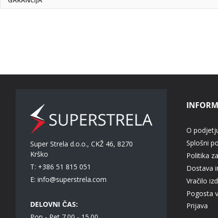
INFORM
O podjetj
Splošni p
Super Strela d.o.o., CKŽ 46, 8270
Krško
Politika z
T: +386 51 815 051
Dostava in
E:
info@superstrela.com
Vračilo iz
Pogosta 
DELOVNI ČAS:
Prijava
Pon - Pet 7.00 - 15.00