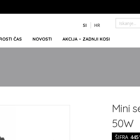
Preskoči
SI
HR
na
Iskanje
vsebino
PROSTI ČAS
NOVOSTI
AKCIJA – ZADNJI KOSI
Mini s
50W
ŠIFRA
445