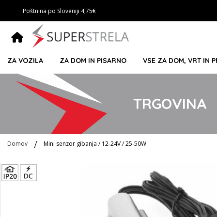
Poštnina po Sloveniji 4,75€
ZA VOZILA
ZA DOM IN PISARNO
VSE ZA DOM, VRT IN 
TRGOVINA
Domov
Mini senzor gibanja / 12-24V / 25-50W
Preskoči
na
konec
galerije
slik