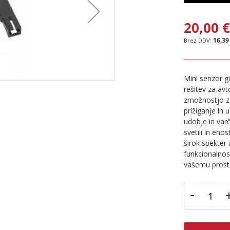
20,00 
16,39
Mini senzor gi
rešitev za av
zmožnostjo z
prižiganje in 
udobje in var
svetili in en
širok spekter 
funkcionalnost
vašemu prost
-