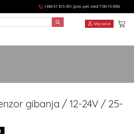
+386 51 815 051 (pon.-pet. med 7:00-15:00h)
Koša
Moj račun
enzor gibanja / 12-24V / 25-
1