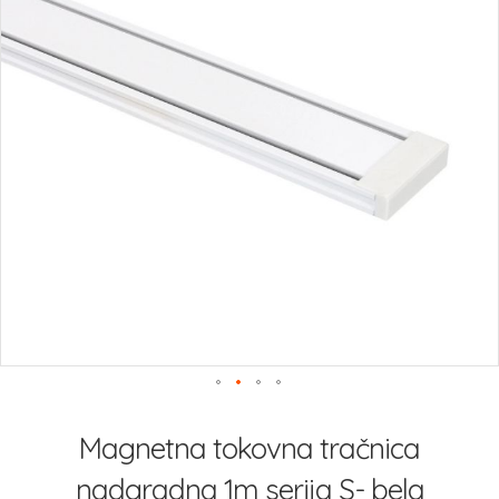
Preskoči
na
Magnetna tokovna tračnica
začetek
galerije
nadgradna 1m serija S- bela
slik