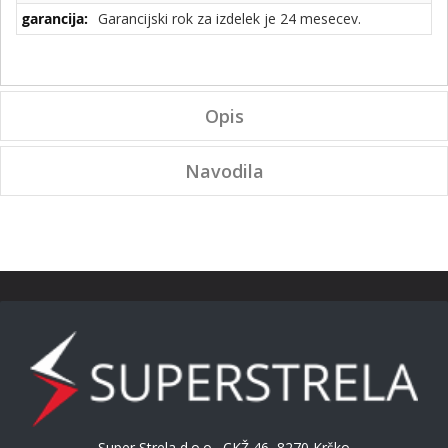
Garancijski rok za izdelek je 24 mesecev.
Opis
Navodila
Super Strela d.o.o., CKŽ 46, 8270 Krško