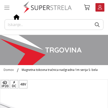
Preskoči
Košarica
na
vsebino
TRGOVINA
Domov
Magnetna tokovna tračnica nadgradna 1m serija S- bela
Preskoči
na
konec
galerije
slik