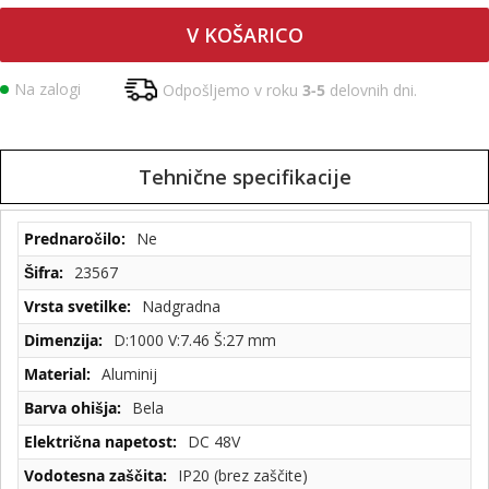
V KOŠARICO
Na zalogi
Odpošljemo v roku
3-5
delovnih dni.
Tehnične specifikacije
Tehnične
Ne
specifikacije
23567
Nadgradna
D:1000 V:7.46 Š:27 mm
Aluminij
Bela
DC 48V
IP20 (brez zaščite)