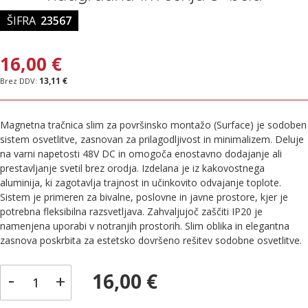
ŠIFRA
23567
16,00 €
13,11 €
Magnetna tračnica slim za površinsko montažo (Surface) je sodoben
sistem osvetlitve, zasnovan za prilagodljivost in minimalizem. Deluje
na varni napetosti 48V DC in omogoča enostavno dodajanje ali
prestavljanje svetil brez orodja. Izdelana je iz kakovostnega
aluminija, ki zagotavlja trajnost in učinkovito odvajanje toplote.
Sistem je primeren za bivalne, poslovne in javne prostore, kjer je
potrebna fleksibilna razsvetljava. Zahvaljujoč zaščiti IP20 je
namenjena uporabi v notranjih prostorih. Slim oblika in elegantna
zasnova poskrbita za estetsko dovršeno rešitev sodobne osvetlitve.
-
16,00 €
+