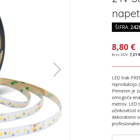
napet
ŠIFRA
242
8,80 €
7,21 
LED trak PRE
reprodukcijo (
Primeren je z
omogoča enako
metrov. LED t
učinkovitost i
dekorativno o
profesionalne