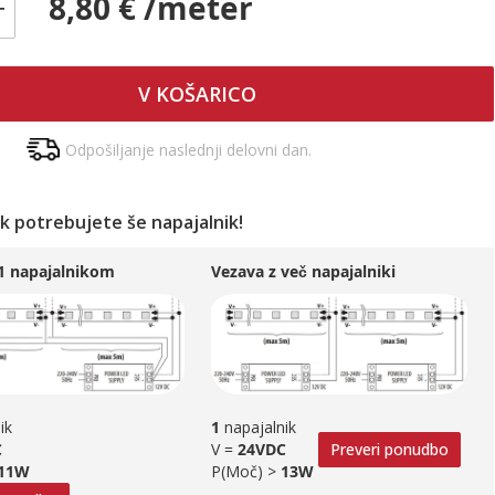
8,80 € /meter
+
V KOŠARICO
Odpošiljanje naslednji delovni dan.
ek potrebujete še napajalnik!
 1 napajalnikom
Vezava z več napajalniki
1
napajalnik
ik
V =
24VDC
Preveri ponudbo
C
P(Moč) >
13W
11W