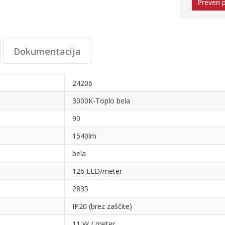
Preveri
Dokumentacija
24206
3000K-Toplo bela
90
1540lm
bela
126 LED/meter
2835
IP20 (brez zaščite)
11 W / meter