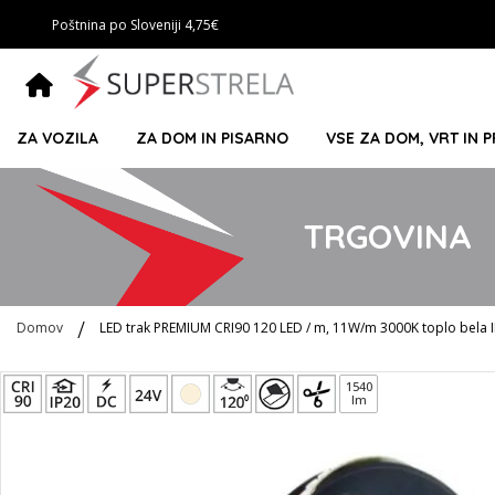
Poštnina po Sloveniji 4,75€
ZA VOZILA
ZA DOM IN PISARNO
VSE ZA DOM, VRT IN 
TRGOVINA
Domov
LED trak PREMIUM CRI90 120 LED / m, 11W/m 3000K toplo bela 
Preskoči
1540
lm
na
konec
galerije
slik