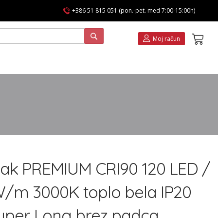
+386 51 815 051 (pon.-pet. med 7:00-15:00h)
Koša
Moj račun
rak PREMIUM CRI90 120 LED /
W/m 3000K toplo bela IP20
uper Long brez padca