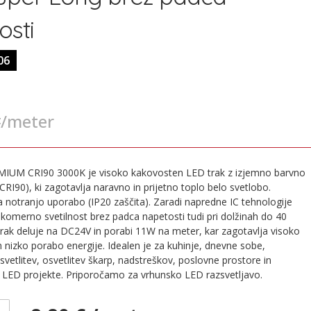
osti
06
/meter
€
MIUM CRI90 3000K je visoko kakovosten LED trak z izjemno barvno
CRI90), ki zagotavlja naravno in prijetno toplo belo svetlobo.
a notranjo uporabo (IP20 zaščita). Zaradi napredne IC tehnologije
merno svetilnost brez padca napetosti tudi pri dolžinah do 40
rak deluje na DC24V in porabi 11W na meter, kar zagotavlja visoko
n nizko porabo energije. Idealen je za kuhinje, dnevne sobe,
svetlitev, osvetlitev škarp, nadstreškov, poslovne prostore in
 LED projekte. Priporočamo za vrhunsko LED razsvetljavo.