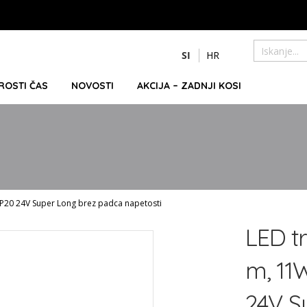
Preskoči
SI
HR
na
Iskanje
vsebino
PROSTI ČAS
NOVOSTI
AKCIJA – ZADNJI KOSI
IP20 24V Super Long brez padca napetosti
LED t
m, 11
24V S