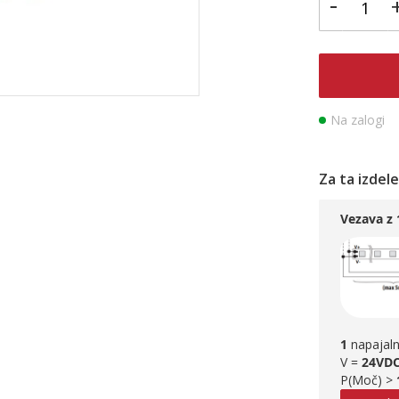
-
Na zalogi
Za ta izdel
Vezava z
1
napajaln
V =
24VD
P(Moč) >