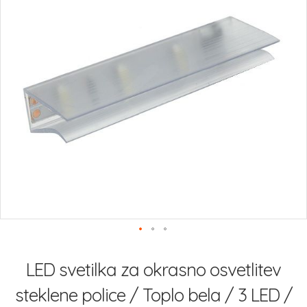
slik
Preskoči
na
LED svetilka za okrasno osvetlitev
začetek
galerije
steklene police / Toplo bela / 3 LED /
slik