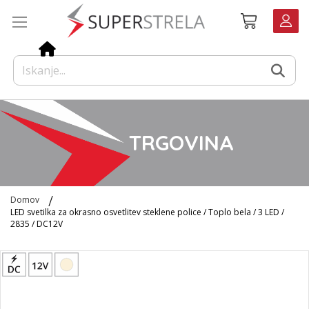
Preskoči
Košarica
na
vsebino
TRGOVINA
Domov
LED svetilka za okrasno osvetlitev steklene police / Toplo bela / 3 LED /
2835 / DC12V
Preskoči
na
konec
galerije