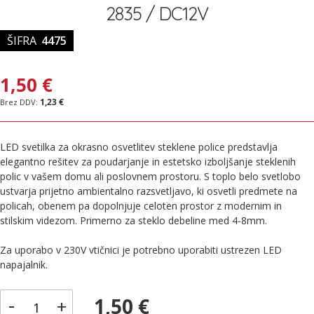
2835 / DC12V
ŠIFRA
4475
1,50 €
1,23 €
LED svetilka za okrasno osvetlitev steklene police predstavlja
elegantno rešitev za poudarjanje in estetsko izboljšanje steklenih
polic v vašem domu ali poslovnem prostoru. S toplo belo svetlobo
ustvarja prijetno ambientalno razsvetljavo, ki osvetli predmete na
policah, obenem pa dopolnjuje celoten prostor z modernim in
stilskim videzom. Primerno za steklo debeline med 4-8mm.
Za uporabo v 230V vtičnici je potrebno uporabiti ustrezen LED
napajalnik.
-
1,50 €
+