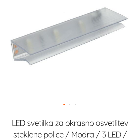
slik
Preskoči
na
LED svetilka za okrasno osvetlitev
začetek
galerije
steklene police / Modra / 3 LED /
slik