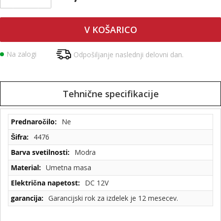
V KOŠARICO
Na zalogi
Odpošiljanje naslednji delovni dan.
Tehnične specifikacije
Tehnične
Ne
specifikacije
4476
Modra
Umetna masa
DC 12V
Garancijski rok za izdelek je 12 mesecev.