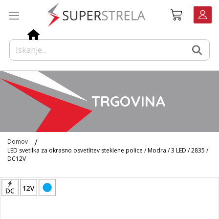
Preskoči
Košarica
na
vsebino
TRGOVINA
Domov
LED svetilka za okrasno osvetlitev steklene police / Modra / 3 LED / 2835 /
DC12V
Preskoči
na
konec
galerije