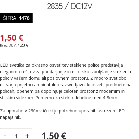
2835 / DC12V
ŠIFRA
4476
1,50 €
1,23 €
LED svetilka za okrasno osvetlitev steklene police predstavlja
elegantno rešitev za poudarjanje in estetsko izboljšanje steklenih
polic v vašem domu ali poslovnem prostoru. Z modro svetlobo
ustvarja prijetno ambientalno razsvetljavo, ki osvetli predmete na
policah, obenem pa dopolnjuje celoten prostor z modernim in
stilskim videzom. Primerno za steklo debeline med 4-8mm.
Za uporabo v 230V vtičnici je potrebno uporabiti ustrezen LED
napajalnik.
-
1,50 €
+