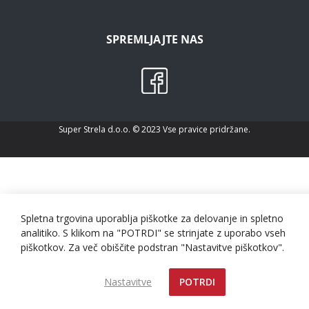
SPREMLJAJTE NAS
Super Strela d.o.o. © 2023 Vse pravice pridržane.
Spletna trgovina uporablja piškotke za delovanje in spletno
analitiko. S klikom na "POTRDI" se strinjate z uporabo vseh
piškotkov. Za več obiščite podstran "Nastavitve piškotkov".
Nastavitve
POTRDI