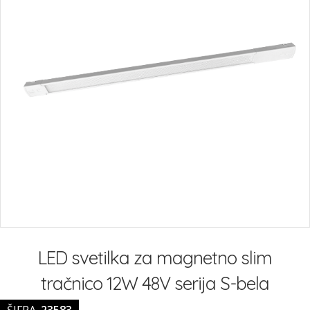
Preskoči
na
LED svetilka za magnetno slim
začetek
galerije
tračnico 12W 48V serija S-bela
slik
ŠIFRA
23583