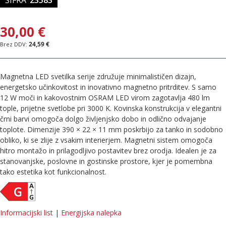
30,00 €
24,59 €
Magnetna LED svetilka serije združuje minimalističen dizajn,
energetsko učinkovitost in inovativno magnetno pritrditev. S samo
12 W moči in kakovostnim OSRAM LED virom zagotavlja 480 lm
tople, prijetne svetlobe pri 3000 K. Kovinska konstrukcija v elegantni
črni barvi omogoča dolgo življenjsko dobo in odlično odvajanje
toplote. Dimenzije 390 × 22 × 11 mm poskrbijo za tanko in sodobno
obliko, ki se zlije z vsakim interierjem. Magnetni sistem omogoča
hitro montažo in prilagodljivo postavitev brez orodja. Idealen je za
stanovanjske, poslovne in gostinske prostore, kjer je pomembna
tako estetika kot funkcionalnost.
Informacijski list
|
Energijska nalepka