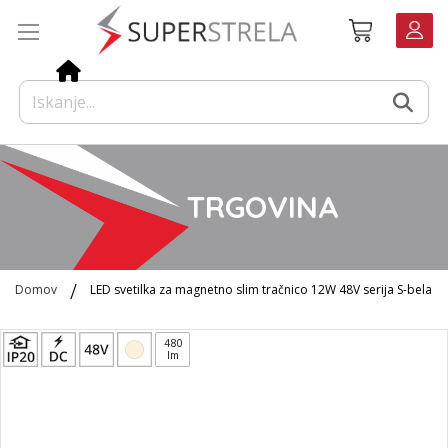
Preskoči
Košarica
na
vsebino
TRGOVINA
Domov
LED svetilka za magnetno slim tračnico 12W 48V serija S-bela
Preskoči
480
na
lm
konec
galerije
slik