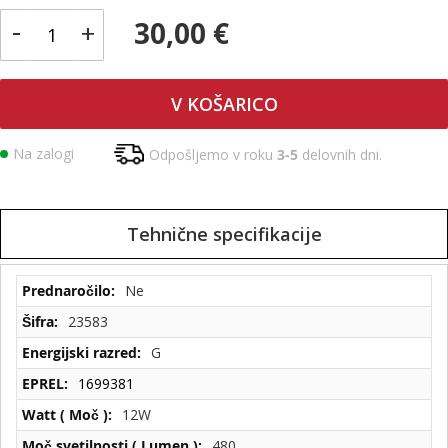
-
30,00 €
+
V KOŠARICO
Na zalogi
Odpošljemo v roku
3-5
delovnih dni.
Tehnične specifikacije
Tehnične
Ne
specifikacije
23583
G
1699381
12W
480