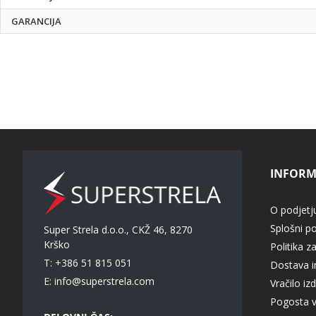
GARANCIJA
INFORM
O podjetj
Splošni p
Super Strela d.o.o., CKŽ 46, 8270
Krško
Politika z
T: +386 51 815 051
Dostava in
E:
info@superstrela.com
Vračilo iz
Pogosta 