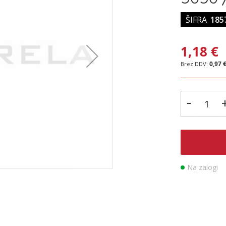
ŠIFRA
185
1,18 €
0,97 
-
Na zalogi