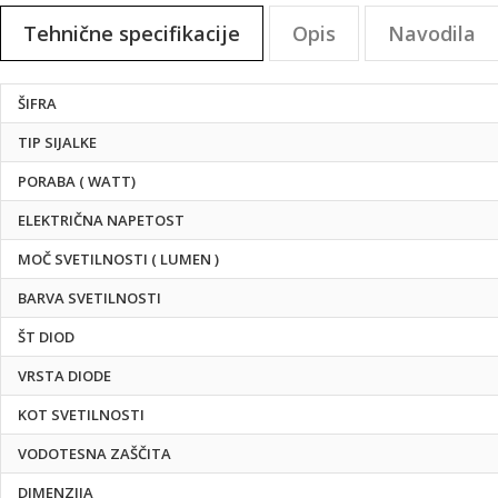
na
Tehnične specifikacije
Opis
Navodila
začetek
galerije
slik
Tehnične
ŠIFRA
specifikacije
TIP SIJALKE
PORABA ( WATT)
ELEKTRIČNA NAPETOST
MOČ SVETILNOSTI ( LUMEN )
BARVA SVETILNOSTI
ŠT DIOD
VRSTA DIODE
KOT SVETILNOSTI
VODOTESNA ZAŠČITA
DIMENZIJA