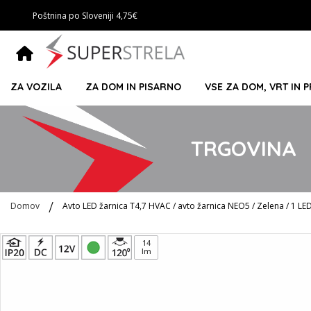
Poštnina po Sloveniji 4,75€
ZA VOZILA
ZA DOM IN PISARNO
VSE ZA DOM, VRT IN 
TRGOVINA
Domov
Avto LED žarnica T4,7 HVAC / avto žarnica NEO5 / Zelena / 1 LED
Preskoči
14
lm
na
konec
galerije
slik