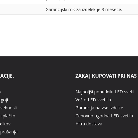
Garancijski rok za izdelek je 3 mesece.
ACIJE.
ZAKAJ KUPOVATI PRI NAS
u
Najboljši ponudniki LED svetil
ogoji
Več o LED svetilih
asebnosti
Garancija na vse izdelke
 plačilo
Cenovno ugodna LED svetila
delkov
Hitra dostava
vprašanja