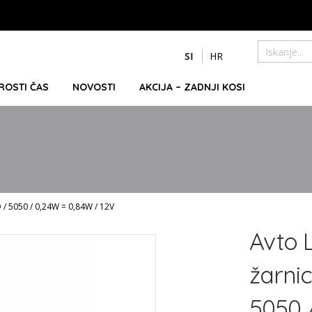
Preskoči
SI
HR
na
Iskanje
vsebino
PROSTI ČAS
NOVOSTI
AKCIJA – ZADNJI KOSI
 / 5050 / 0,24W = 0,84W / 12V
Avto 
žarni
5050 