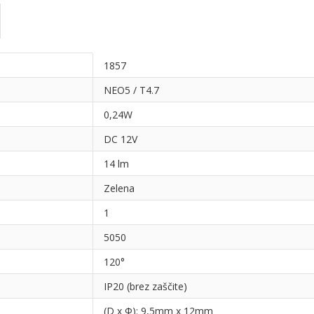
1857
NEO5 / T4.7
0,24W
DC 12V
14 lm
Zelena
1
5050
120°
IP20 (brez zaščite)
(D x Φ): 9,5mm x 12mm