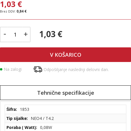
1,03 €
0,84 €
-
1,03 €
+
V KOŠARICO
Na zalogi
Odpošiljanje naslednji delovni dan.
Tehnične specifikacije
Tehnične
1853
specifikacije
NEO4 / T4.2
0,08W