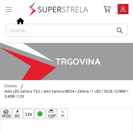
Preskoči
Košarica
na
vsebino
TRGOVINA
Domov
Avto LED žarnica T4.2 / avto žarnica NEO4 / Zelena / 1 LED / 3528 / 0,08W =
0,40W / 12V
Preskoči
5
na
lm
konec
galerije