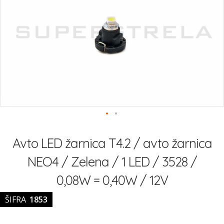
slik
Preskoči
na
Avto LED žarnica T4.2 / avto žarnica
začetek
galerije
NEO4 / Zelena / 1 LED / 3528 /
slik
0,08W = 0,40W / 12V
ŠIFRA
1853