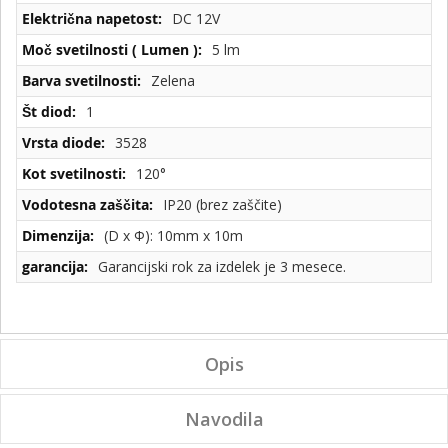
DC 12V
5 lm
Zelena
1
3528
120°
IP20 (brez zaščite)
(D x Φ): 10mm x 10m
Garancijski rok za izdelek je 3 mesece.
Opis
Navodila