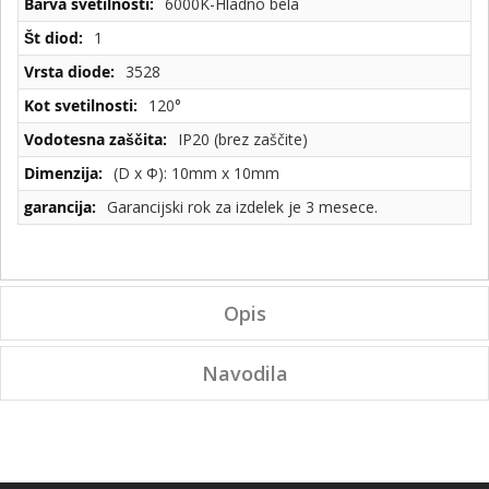
6000K-Hladno bela
1
3528
120°
IP20 (brez zaščite)
(D x Φ): 10mm x 10mm
Garancijski rok za izdelek je 3 mesece.
Opis
Navodila