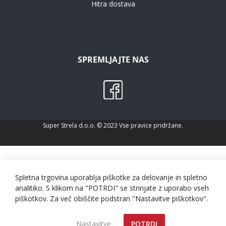
Hitra dostava
SPREMLJAJTE NAS
Super Strela d.o.o. © 2023 Vse pravice pridržane.
Spletna trgovina uporablja piškotke za delovanje in spletno
analitiko. S klikom na "POTRDI" se strinjate z uporabo vseh
piškotkov. Za več obiščite podstran "Nastavitve piškotkov".
Nastavitve
POTRDI