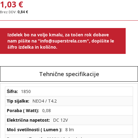
1,03 €
0,84 €
Izdelek bo na voljo kmalu, za točen rok dobave
nam pišite na "info@superstrela.com", dopišite le
šifro izdelka in količno.
Tehnične specifikacije
Tehnične
1850
specifikacije
NEO4 / T4.2
0,08
DC 12V
8 lm