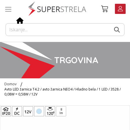
Preskoči
Košarica
na
vsebino
TRGOVINA
Domov
Avto LED žarnica T4.2 / avto žarnica NEO4 / Hladno bela / 1 LED / 3528 /
0,08W = 0,58W / 12V
Preskoči
8
na
lm
konec
galerije