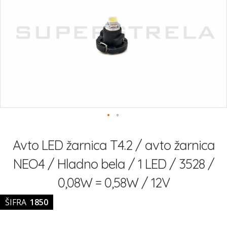
slik
Preskoči
na
Avto LED žarnica T4.2 / avto žarnica
začetek
galerije
NEO4 / Hladno bela / 1 LED / 3528 /
slik
0,08W = 0,58W / 12V
ŠIFRA
1850