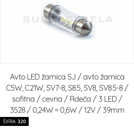
slik
Preskoči
na
Avto LED žarnica SJ / avto žarnica
začetek
galerije
C5W, C21W, SV7-8, S8.5, SV8, SV8.5-8 /
slik
sofitna / cevna / Rdeča / 3 LED /
3528 / 0,24W = 0,6W / 12V / 39mm
ŠIFRA
320