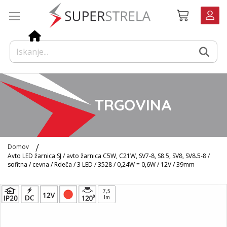
Preskoči
Košarica
na
vsebino
TRGOVINA
Domov
Avto LED žarnica SJ / avto žarnica C5W, C21W, SV7-8, S8.5, SV8, SV8.5-8 /
sofitna / cevna / Rdeča / 3 LED / 3528 / 0,24W = 0,6W / 12V / 39mm
Preskoči
7,5
na
lm
konec
galerije