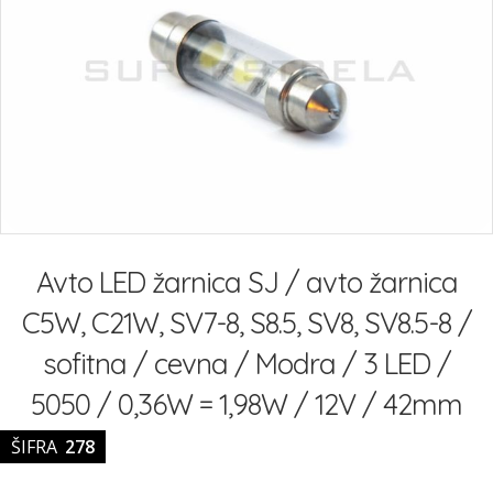
slik
Preskoči
na
Avto LED žarnica SJ / avto žarnica
začetek
galerije
C5W, C21W, SV7-8, S8.5, SV8, SV8.5-8 /
slik
sofitna / cevna / Modra / 3 LED /
5050 / 0,36W = 1,98W / 12V / 42mm
ŠIFRA
278