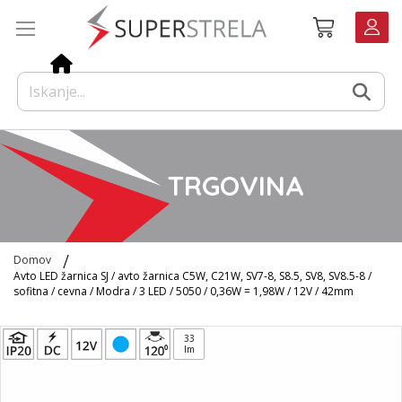
Preskoči
Košarica
na
vsebino
TRGOVINA
Domov
Avto LED žarnica SJ / avto žarnica C5W, C21W, SV7-8, S8.5, SV8, SV8.5-8 /
sofitna / cevna / Modra / 3 LED / 5050 / 0,36W = 1,98W / 12V / 42mm
Preskoči
33
na
lm
konec
galerije