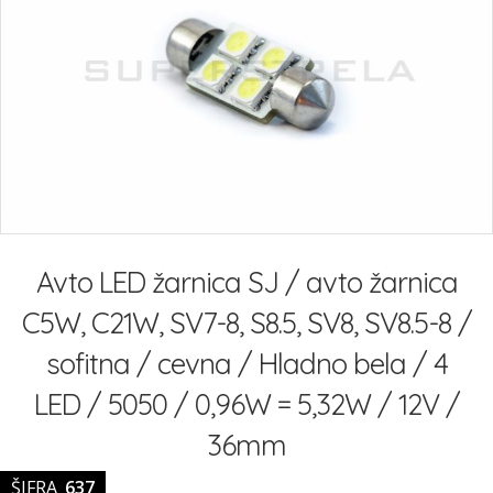
slik
Preskoči
na
Avto LED žarnica SJ / avto žarnica
začetek
galerije
C5W, C21W, SV7-8, S8.5, SV8, SV8.5-8 /
slik
sofitna / cevna / Hladno bela / 4
LED / 5050 / 0,96W = 5,32W / 12V /
36mm
ŠIFRA
637