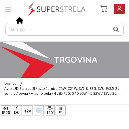
Preskoči
Košarica
na
vsebino
TRGOVINA
Domov
Avto LED žarnica SJ / avto žarnica C5W, C21W, SV7-8, S8.5, SV8, SV8.5-8 /
sofitna / cevna / Hladno bela / 4 LED / 5050 / 0,96W = 5,32W / 12V / 36mm
Preskoči
88
na
lm
konec
galerije