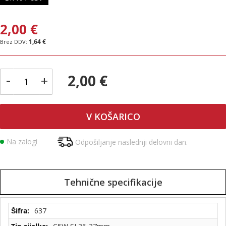
2,00 €
1,64 €
-
2,00 €
+
V KOŠARICO
Na zalogi
Odpošiljanje naslednji delovni dan.
Tehnične specifikacije
Tehnične
637
specifikacije