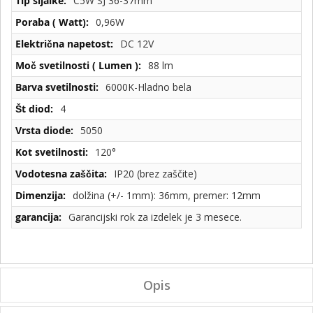
C5W SJ 36-37mm
0,96W
DC 12V
88 lm
6000K-Hladno bela
4
5050
120°
IP20 (brez zaščite)
dolžina (+/- 1mm): 36mm, premer: 12mm
Garancijski rok za izdelek je 3 mesece.
Opis