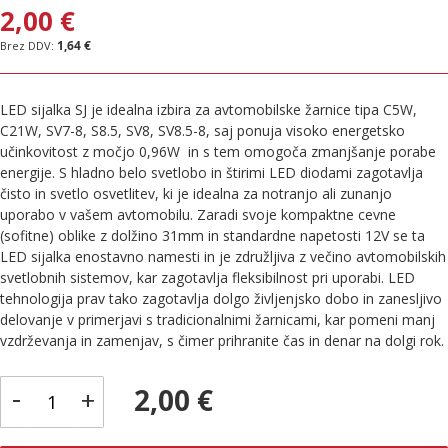
2,00 €
1,64 €
LED sijalka SJ je idealna izbira za avtomobilske žarnice tipa C5W,
C21W, SV7-8, S8.5, SV8, SV8.5-8, saj ponuja visoko energetsko
učinkovitost z močjo 0,96W in s tem omogoča zmanjšanje porabe
energije. S hladno belo svetlobo in štirimi LED diodami zagotavlja
čisto in svetlo osvetlitev, ki je idealna za notranjo ali zunanjo
uporabo v vašem avtomobilu. Zaradi svoje kompaktne cevne
(sofitne) oblike z dolžino 31mm in standardne napetosti 12V se ta
LED sijalka enostavno namesti in je združljiva z večino avtomobilskih
svetlobnih sistemov, kar zagotavlja fleksibilnost pri uporabi. LED
tehnologija prav tako zagotavlja dolgo življenjsko dobo in zanesljivo
delovanje v primerjavi s tradicionalnimi žarnicami, kar pomeni manj
vzdrževanja in zamenjav, s čimer prihranite čas in denar na dolgi rok.
-
2,00 €
+