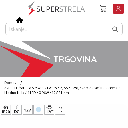
Preskoči
Košarica
na
vsebino
TRGOVINA
Domov
Avto LED žarnica SJ 5W, C21W, SV7-8, S8.5, SV8, SV8.5-8 / sofitna / cevna /
Hladno bela / 4 LED / 0,96W / 12V 31mm
Preskoči
88
na
lm
konec
galerije