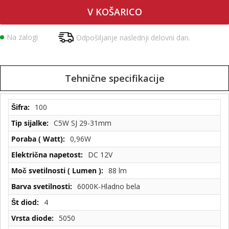
V KOŠARICO
Na zalogi
Odpošiljanje naslednji delovni dan.
Tehnične specifikacije
Tehnične
100
specifikacije
C5W SJ 29-31mm
0,96W
DC 12V
88 lm
6000K-Hladno bela
4
5050