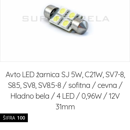
slik
Preskoči
na
Avto LED žarnica SJ 5W, C21W, SV7-8,
začetek
galerije
S8.5, SV8, SV8.5-8 / sofitna / cevna /
slik
Hladno bela / 4 LED / 0,96W / 12V
31mm
ŠIFRA
100