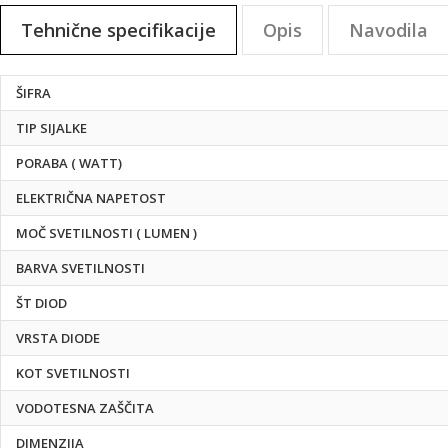
na
Tehnične specifikacije
Opis
Navodila
začetek
galerije
slik
Tehnične
ŠIFRA
specifikacije
TIP SIJALKE
PORABA ( WATT)
ELEKTRIČNA NAPETOST
MOČ SVETILNOSTI ( LUMEN )
BARVA SVETILNOSTI
ŠT DIOD
VRSTA DIODE
KOT SVETILNOSTI
VODOTESNA ZAŠČITA
DIMENZIJA