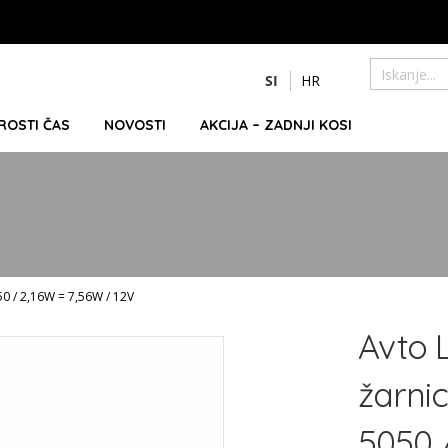
Preskoči
SI
HR
na
Iskanje
vsebino
PROSTI ČAS
NOVOSTI
AKCIJA – ZADNJI KOSI
50 / 2,16W = 7,56W / 12V
Avto 
žarni
5050 