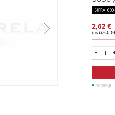
ŠIFRA
603
2,62 €
2,15 
-
Na zalogi