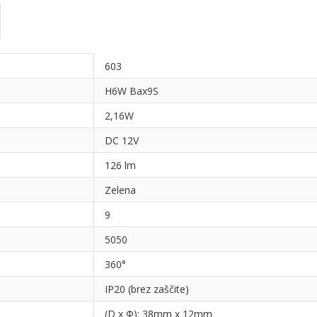
603
H6W Bax9S
2,16W
DC 12V
126 lm
Zelena
9
5050
360°
IP20 (brez zaščite)
(D x Φ): 38mm x 12mm