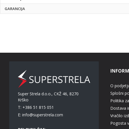
GARANCIJA
INFORM
O podjetj
Splošni p
Super Strela d.o.o., CKŽ 46, 8270
Krško
Politika z
T: +386 51 815 051
Dostava in
E:
info@superstrela.com
Vračilo iz
Pogosta 