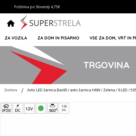
Poštnina po Sloveniji 4,75€
ZA VOZILA
ZA DOM IN PISARNO
VSE ZA DOM, VRT IN 
TRGOVINA
Domov
Avto LED žarnica Bax9S / avto žarnica H6W / Zelena / 9 LED / 50
Preskoči
126
lm
na
konec
galerije
slik