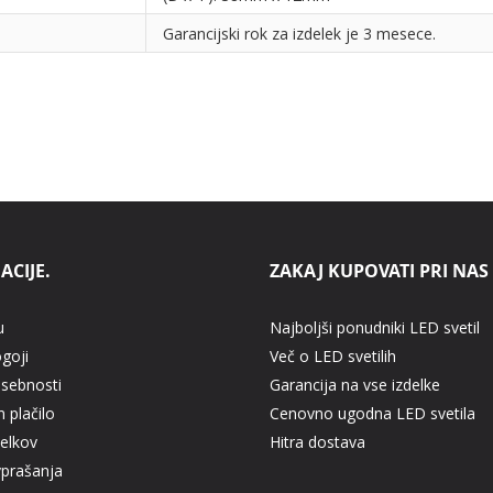
Garancijski rok za izdelek je 3 mesece.
ACIJE.
ZAKAJ KUPOVATI PRI NAS
u
Najboljši ponudniki LED svetil
ogoji
Več o LED svetilih
asebnosti
Garancija na vse izdelke
 plačilo
Cenovno ugodna LED svetila
delkov
Hitra dostava
vprašanja