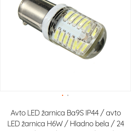
slik
Preskoči
na
Avto LED žarnica Ba9S IP44 / avto
začetek
galerije
LED žarnica H6W / Hladno bela / 24
slik