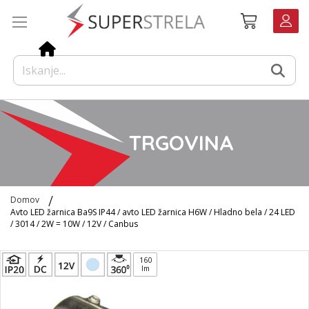
Preskoči
Košarica
na
vsebino
TRGOVINA
Domov
Avto LED žarnica Ba9S IP44 / avto LED žarnica H6W / Hladno bela / 24 LED
/ 3014 / 2W = 10W / 12V / Canbus
Preskoči
160
na
lm
konec
galerije