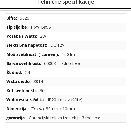
Tehnične specifikacije
Tehnične
5026
specifikacije
H6W Ba9S
2W
DC 12V
160 lm
6000K-Hladno bela
24
3014
360°
IP20 (brez zaščite)
(D x Φ): 30mm x 10mm
Garancijski rok za izdelek je 3 mesece.