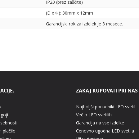
IP20 (brez zaščite)
(D x Φ): 30mm x 12mm
Garancijski rok za izdelek je 3 mesece.
ACIJE.
ZAKAJ KUPOVATI PRI NAS
u
Najboljši ponudniki LED svetil
ogoji
Več o LED svetilih
asebnosti
Garancija na vse izdelke
 plačilo
Cenovno ugodna LED svetila
delkov
Hitra dostava