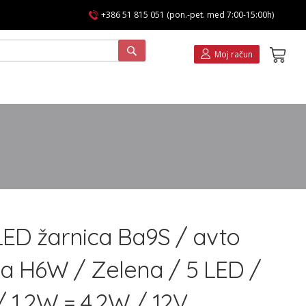
+386 51 815 051 (pon.-pet. med 7:00-15:00h)
Koša
Moj račun
LED žarnica Ba9S / avto
ca H6W / Zelena / 5 LED /
/ 1,2W = 4,2W / 12V