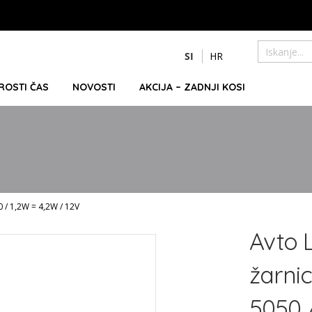
Preskoči
SI
HR
na
Iskanje
vsebino
PROSTI ČAS
NOVOSTI
AKCIJA – ZADNJI KOSI
0 / 1,2W = 4,2W / 12V
Avto 
žarni
5050 