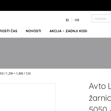
Preskoči
SI
HR
na
Iskanje
vsebino
PROSTI ČAS
NOVOSTI
AKCIJA – ZADNJI KOSI
50 / 1,2W = 1,8W / 12V
Avto 
žarni
5050 