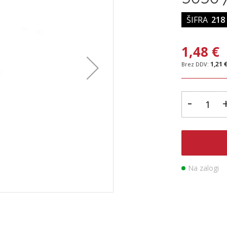
ŠIFRA
218
1,48 €
1,21 
-
Na zalogi