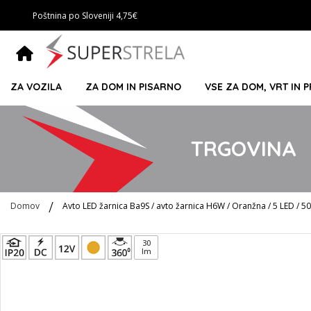
Poštnina po Sloveniji 4,75€
ZA VOZILA
ZA DOM IN PISARNO
VSE ZA DOM, VRT IN 
TRGOVINA
Domov
Avto LED žarnica Ba9S / avto žarnica H6W / Oranžna / 5 LED / 50
Preskoči
30
lm
na
konec
galerije
slik