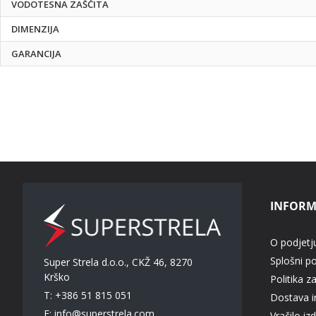
VODOTESNA ZAŠČITA
DIMENZIJA
GARANCIJA
INFORM
O podjetj
Splošni p
Super Strela d.o.o., CKŽ 46, 8270
Krško
Politika z
T: +386 51 815 051
Dostava in
E:
info@superstrela.com
Vračilo iz