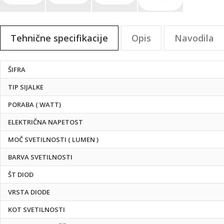
Preskoči
na
Tehnične specifikacije
Opis
Navodila
začetek
galerije
slik
Tehnične
ŠIFRA
specifikacije
TIP SIJALKE
PORABA ( WATT)
ELEKTRIČNA NAPETOST
MOČ SVETILNOSTI ( LUMEN )
BARVA SVETILNOSTI
ŠT DIOD
VRSTA DIODE
KOT SVETILNOSTI