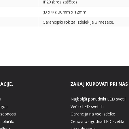
IP20 (brez zaščite)
(D x Φ): 30mm x 12mm
Garancijski rok za izdelek je 3 mesece.
ACIJE.
ZAKAJ KUPOVATI PRI NAS
u
Najboljši ponudniki LED svetil
ogoji
Več o LED svetilih
asebnosti
Garancija na vse izdelke
 plačilo
Cenovno ugodna LED svetila
delkov
Hitra dostava