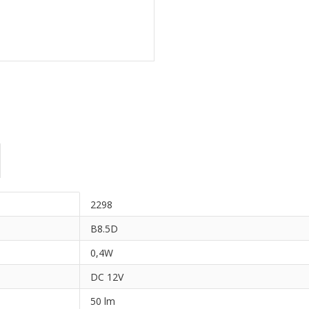
2298
B8.5D
0,4W
DC 12V
50 lm