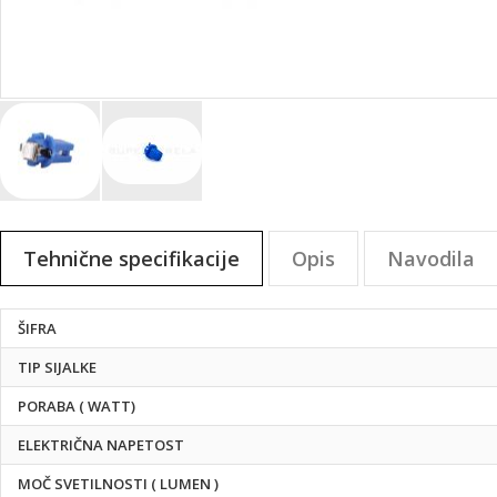
Preskoči
na
Tehnične specifikacije
Opis
Navodila
začetek
galerije
slik
Tehnične
ŠIFRA
specifikacije
TIP SIJALKE
PORABA ( WATT)
ELEKTRIČNA NAPETOST
MOČ SVETILNOSTI ( LUMEN )