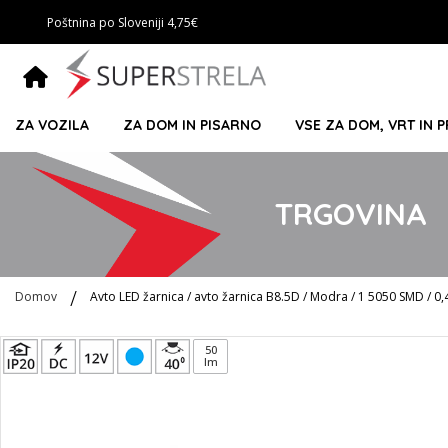
Poštnina po Sloveniji 4,75€
ZA VOZILA
ZA DOM IN PISARNO
VSE ZA DOM, VRT IN 
TRGOVINA
Domov
Avto LED žarnica / avto žarnica B8.5D / Modra / 1 5050 SMD / 0,
Preskoči
50
lm
na
konec
galerije
slik