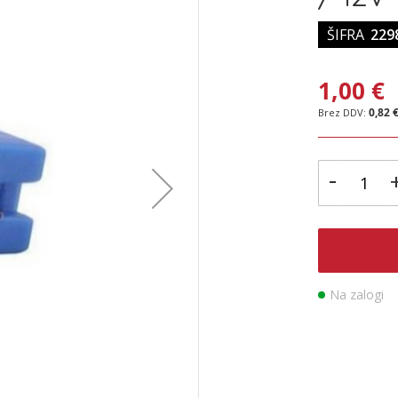
ŠIFRA
229
1,00 €
0,82 
-
Na zalogi