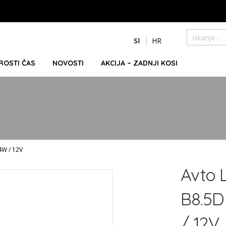
Preskoči
SI
HR
na
Iskanje
vsebino
PROSTI ČAS
NOVOSTI
AKCIJA – ZADNJI KOSI
4W / 12V
Avto 
B8.5D
/ 12V