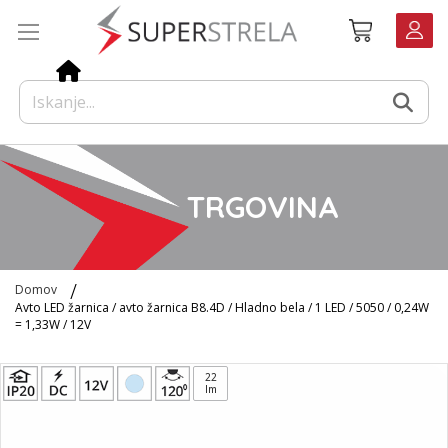
Preskoči
Košarica
na
vsebino
TRGOVINA
Domov
Avto LED žarnica / avto žarnica B8.4D / Hladno bela / 1 LED / 5050 / 0,24W
= 1,33W / 12V
Preskoči
22
na
lm
konec
galerije