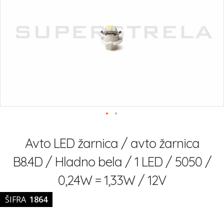
slik
Preskoči
na
Avto LED žarnica / avto žarnica
začetek
galerije
B8.4D / Hladno bela / 1 LED / 5050 /
slik
0,24W = 1,33W / 12V
ŠIFRA
1864