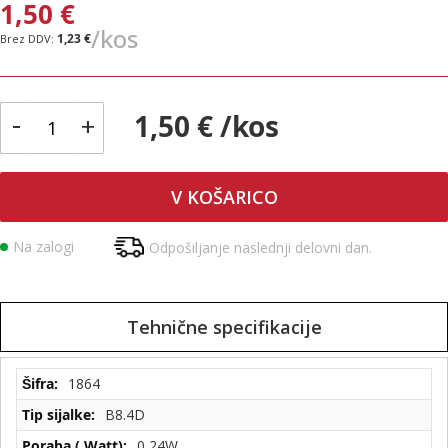
1,50 €
/kos
1,23 €
-
1,50 € /kos
+
V KOŠARICO
Na zalogi
Odpošiljanje naslednji delovni dan.
Tehnične specifikacije
Tehnične
1864
specifikacije
B8.4D
0,24W