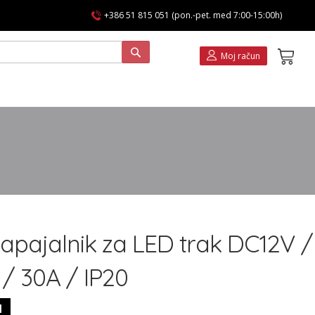
+386 51 815 051 (pon.-pet. med 7:00-15:00h)
Koša
Moj račun
apajalnik za LED trak DC12V /
/ 30A / IP20
1