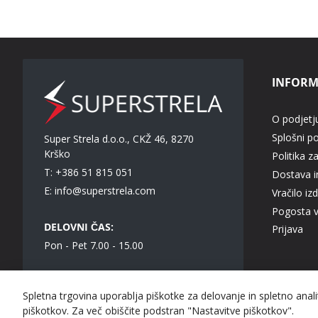
INFORM
O podjetj
Splošni p
Super Strela d.o.o., CKŽ 46, 8270
Krško
Politika z
T: +386 51 815 051
Dostava in
E:
info@superstrela.com
Vračilo iz
Pogosta 
DELOVNI ČAS:
Prijava
Pon - Pet 7.00 - 15.00
Spletna trgovina uporablja piškotke za delovanje in spletno anal
Super Strela d.o.o. © 2023 Vse pravice pridržane.
piškotkov. Za več obiščite podstran "Nastavitve piškotkov".