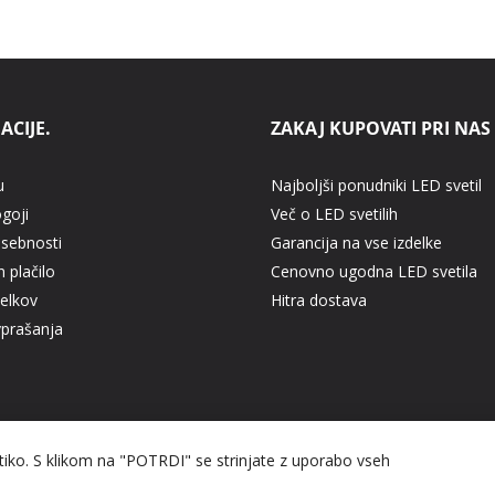
ACIJE.
ZAKAJ KUPOVATI PRI NAS
u
Najboljši ponudniki LED svetil
ogoji
Več o LED svetilih
asebnosti
Garancija na vse izdelke
 plačilo
Cenovno ugodna LED svetila
delkov
Hitra dostava
vprašanja
itiko. S klikom na "POTRDI" se strinjate z uporabo vseh