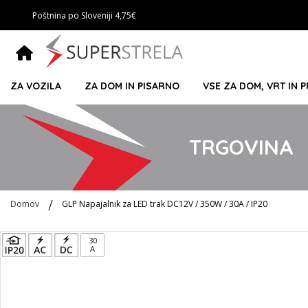
Poštnina po Sloveniji 4,75€
ZA VOZILA
ZA DOM IN PISARNO
VSE ZA DOM, VRT IN 
TRGOVINA
Domov
GLP Napajalnik za LED trak DC12V / 350W / 30A / IP20
Preskoči
30
A
na
konec
galerije
slik