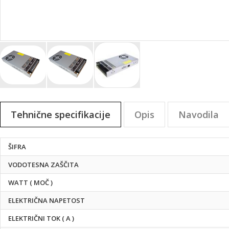
Preskoči
na
Tehnične specifikacije
Opis
Navodila
začetek
galerije
slik
Tehnične
ŠIFRA
specifikacije
VODOTESNA ZAŠČITA
WATT ( MOČ )
ELEKTRIČNA NAPETOST
ELEKTRIČNI TOK ( A )