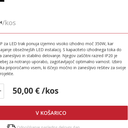
€
/kos
 €
LP za LED trak ponuja izjemno visoko izhodno moč 350W, kar
anje obsežnejših LED instalacij. S kapaciteto izhodnega toka do
 zanesljivo in stabilno delovanje. Njegov zaščitni razred IP20 je
bej za notranjo uporabo, zagotavljajoč optimalno varnost. Izbiro
ika priporočamo vsem, ki iščejo močno in zanesljivo rešitev za svoje
rojekte.
50,00 € /kos
+
V KOŠARICO
Odpošiljanje naslednji delovni dan.