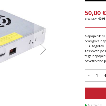
50,00 
40,98
Napajalnik G
omogoča napaj
30A zagotavlja
zasnovan pose
tega napajaln
osvetlitvene p
-
Na zalogi