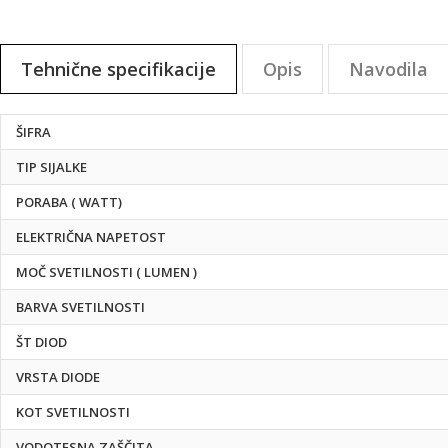
na
začetek
galerije
Tehnične specifikacije
Opis
Navodila
slik
Tehnične
ŠIFRA
specifikacije
TIP SIJALKE
PORABA ( WATT)
ELEKTRIČNA NAPETOST
MOČ SVETILNOSTI ( LUMEN )
BARVA SVETILNOSTI
ŠT DIOD
VRSTA DIODE
KOT SVETILNOSTI
VODOTESNA ZAŠČITA