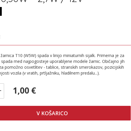
€
žarnica T10 (W5W) spada v linijo miniaturnih sijalk. Primerna je za
in spada med najpogosteje uporabljene modele žarnic. Običajno jih
a pomožno osvetlitev - tablice, stranskih smerokazov, pozicijskih
njosti vozila (v vratih, prtljažniku, hladilnem predalu...).
1,00 €
+
V KOŠARICO