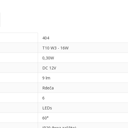
404
T10 W3 - 16W
0,30W
DC 12V
9 lm
Rdeča
6
LEDs
60°
IP20 (brez zaščite)