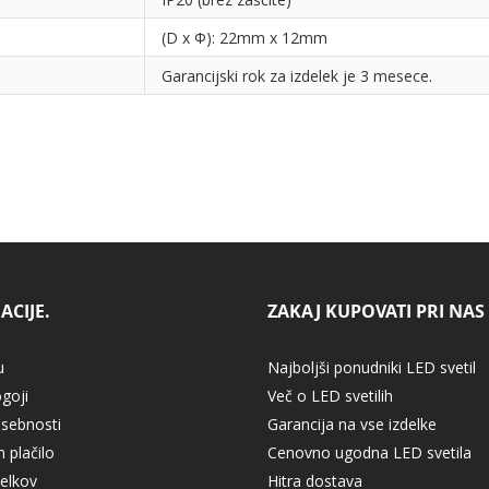
(D x Φ): 22mm x 12mm
Garancijski rok za izdelek je 3 mesece.
ACIJE.
ZAKAJ KUPOVATI PRI NAS
u
Najboljši ponudniki LED svetil
ogoji
Več o LED svetilih
asebnosti
Garancija na vse izdelke
 plačilo
Cenovno ugodna LED svetila
delkov
Hitra dostava