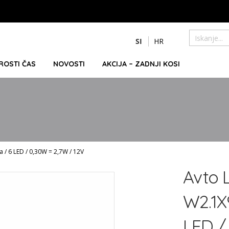
Preskoči
SI
HR
na
Iskanje
vsebino
PROSTI ČAS
NOVOSTI
AKCIJA – ZADNJI KOSI
 / 6 LED / 0,30W = 2,7W / 12V
Avto 
W2.1X
LED /