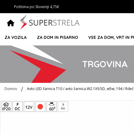
Poštnina po Sloveniji 4,75€
ZA VOZILA
ZA DOM IN PISARNO
VSE ZA DOM, VRT IN 
TRGOVINA
Domov
Avto LED žarnica T10 / avto žarnica W2.1X9.5D, w5w, 194 / Rdeča
Preskoči
9
lm
na
konec
galerije
slik