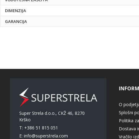
DIMENZIJA
GARANCIJA
INFORM
O podjetj
Splošni p
Super Strela d.o.o., CKŽ 46, 8270
Krško
Politika z
T: +386 51 815 051
Dostava in
E:
info@superstrela.com
Vračilo iz