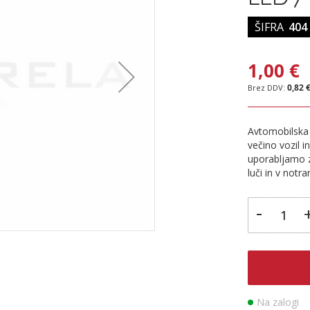
ŠIFRA
404
1,00 €
0,82 
Avtomobilska 
večino vozil 
uporabljamo z
luči in v notra
-
Na zalogi