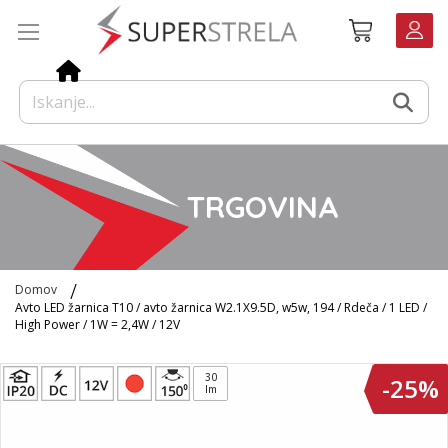
Preskoči
Košarica
na
vsebino
TRGOVINA
Domov
Avto LED žarnica T10 / avto žarnica W2.1X9.5D, w5w, 194 / Rdeča / 1 LED /
High Power / 1W = 2,4W / 12V
Preskoči
30
-25%
na
lm
konec
galerije