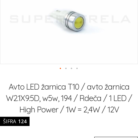
slik
Preskoči
na
Avto LED žarnica T10 / avto žarnica
začetek
galerije
W2.1X9.5D, w5w, 194 / Rdeča / 1 LED /
slik
High Power / 1W = 2,4W / 12V
ŠIFRA
124