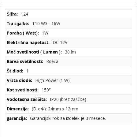
Tehnične
124
specifikacije
T10 W3 - 16W
1W
DC 12V
30 lm
Rdeča
1
High Power (1 W)
150°
IP20 (brez zaščite)
(D x Φ): 24mm x 12mm
Garancijski rok za izdelek je 3 mesece.