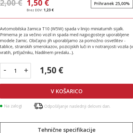
2,00 €
1,50 €
Prihranek 25,00%
1,23 €
Avtomobilska žarnica T10 (W5W) spada v linijo miniaturnih sijalk.
Primerna je za večino vozil in spada med najpogosteje uporabljene
modele žarnic. Običajno jih uporabljamo za pomožno osvetlitev -
tablice, stranskih smerokazov, pozicijskih luči in v notranjosti vozila (v
vratih, prtljažniku, hladilnem predalu...).
-
1,50 €
+
V KOŠARICO
Na zalogi
Odpošiljanje naslednji delovni dan.
Tehnične specifikacije